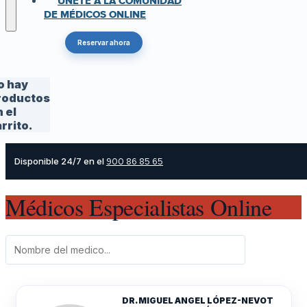
ÚNETE A LA COMUNIDAD
DE MÉDICOS ONLINE
Reservar ahora
o hay
roductos
 el
rrito.
Disponible 24/7 en el
900 86 85 65
Médicos Especialistas Online
DR. MIGUEL ANGEL LÓPEZ-NEVOT