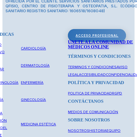
OFRECIDA POR EL CLIENTE. SERVICIOS SANITARIOS PRESTADOS PO
QFISIO, CENTRO DE FISIOTERAPIA Y OSTEOPATIA, S.L. (CÓDIG
SANITARIO REGISTRO SANITARIO: 1606518/1608048)
DICAS
ACCESO PROFESIONAL
ÚNETE A LA COMUNIDAD DE
O
MÉDICOS ONLINE
CARDIOLOGÍA
IVO
TÉRMINOS Y CONDICIONES
DERMATOLOGÍA
TERMINOS Y CONDICIONES
AVISO
AR
LEGAL
ACCESIBILIDAD
CONFIDENCIALID
POLÍTICA Y PRIVACIDAD
INOLOGÍA
ENFERMERÍA
POLITICA DE PRIVACIDAD
RGPD
ÍA
GINECOLOGÍA
CONTÁCTANOS
MEDIOS DE COMUNICACIÓN
NA
SOBRE NOSOTROS
IÓN
MEDICINA ESTÉTICA
 DEL
NOSOTROS
HISTORIA
EQUIPO
E