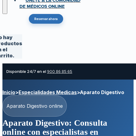
ÚNETE A LA COMUNIDAD
DE MÉDICOS ONLINE
Reservar ahora
o hay
roductos
 el
rrito.
Disponible 24/7 en el
900 86 85 65
Inicio
>
Especialidades Medicas
>
Aparato Digestivo
Aparato Digestivo online
Aparato Digestivo: Consulta
online con especialistas en