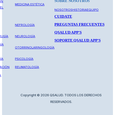
SOBRE NOSOTROS
ÓN
MEDICINA ESTÉTICA
DEL
NOSOTROS
HISTORIA
EQUIPO
CUIDATE
PREGUNTAS FRECUENTES
NEFROLOGÍA
QSALUD APP'S
RUGÍA
NEUROLOGÍA
SOPORTE QSALUD APP'S
ÍA
OTORRINOLARINGOLOGÍA
ÍA
PSICOLOGÍA
TACIÓN
REUMATOLOGÍA
A
Copyright © 2026 QSALUD. TODOS LOS DERECHOS
RESERVADOS.