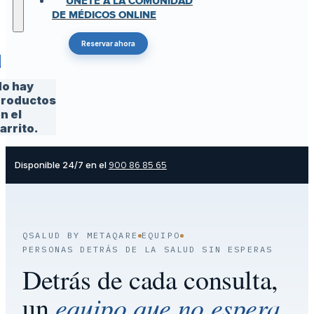
ÚNETE A LA COMUNIDAD
DE MÉDICOS ONLINE
Reservar ahora
0
o hay
roductos
n el
arrito.
Disponible 24/7 en el
900 86 85 65
QSALUD BY METAQARE
EQUIPO
PERSONAS DETRÁS DE LA SALUD SIN ESPERAS
Detrás de cada consulta,
equipo que no espera
un
.