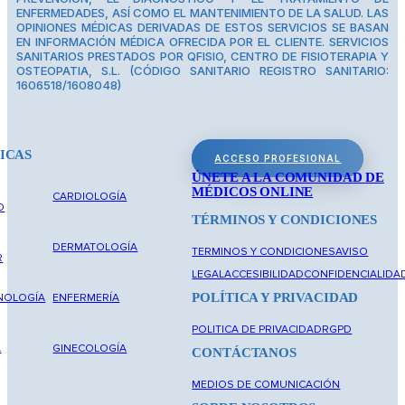
ENFERMEDADES, ASÍ COMO EL MANTENIMIENTO DE LA SALUD. LAS
OPINIONES MÉDICAS DERIVADAS DE ESTOS SERVICIOS SE BASAN
EN INFORMACIÓN MÉDICA OFRECIDA POR EL CLIENTE. SERVICIOS
SANITARIOS PRESTADOS POR QFISIO, CENTRO DE FISIOTERAPIA Y
OSTEOPATIA, S.L. (CÓDIGO SANITARIO REGISTRO SANITARIO:
1606518/1608048)
ICAS
ACCESO PROFESIONAL
ÚNETE A LA COMUNIDAD DE
MÉDICOS ONLINE
CARDIOLOGÍA
O
TÉRMINOS Y CONDICIONES
DERMATOLOGÍA
TERMINOS Y CONDICIONES
AVISO
R
LEGAL
ACCESIBILIDAD
CONFIDENCIALIDA
POLÍTICA Y PRIVACIDAD
NOLOGÍA
ENFERMERÍA
POLITICA DE PRIVACIDAD
RGPD
A
GINECOLOGÍA
CONTÁCTANOS
MEDIOS DE COMUNICACIÓN