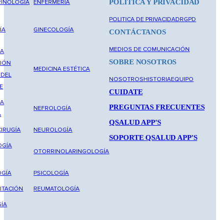
POLÍTICA Y PRIVACIDAD
INOLOGÍA
ENFERMERÍA
POLITICA DE PRIVACIDAD
RGPD
ÍA
GINECOLOGÍA
CONTÁCTANOS
MEDIOS DE COMUNICACIÓN
NA
SOBRE NOSOTROS
IÓN
MEDICINA ESTÉTICA
 DEL
NOSOTROS
HISTORIA
EQUIPO
E
CUIDATE
NA
PREGUNTAS FRECUENTES
NEFROLOGÍA
A
QSALUD APP'S
IRUGÍA
NEUROLOGÍA
SOPORTE QSALUD APP'S
OGÍA
OTORRINOLARINGOLOGÍA
GÍA
PSICOLOGÍA
ITACIÓN
REUMATOLOGÍA
ÍA