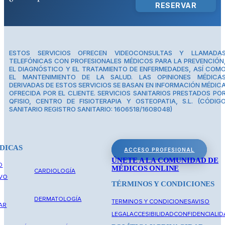
RESERVAR
ESTOS SERVICIOS OFRECEN VIDEOCONSULTAS Y LLAMADA
TELEFÓNICAS CON PROFESIONALES MÉDICOS PARA LA PREVENCIÓN
EL DIAGNÓSTICO Y EL TRATAMIENTO DE ENFERMEDADES, ASÍ COM
EL MANTENIMIENTO DE LA SALUD. LAS OPINIONES MÉDICA
DERIVADAS DE ESTOS SERVICIOS SE BASAN EN INFORMACIÓN MÉDIC
OFRECIDA POR EL CLIENTE. SERVICIOS SANITARIOS PRESTADOS PO
QFISIO, CENTRO DE FISIOTERAPIA Y OSTEOPATIA, S.L. (CÓDIG
SANITARIO REGISTRO SANITARIO: 1606518/1608048)
DICAS
ACCESO PROFESIONAL
ÚNETE A LA COMUNIDAD DE
O
MÉDICOS ONLINE
CARDIOLOGÍA
IVO
TÉRMINOS Y CONDICIONES
DERMATOLOGÍA
TERMINOS Y CONDICIONES
AVISO
AR
LEGAL
ACCESIBILIDAD
CONFIDENCIALID