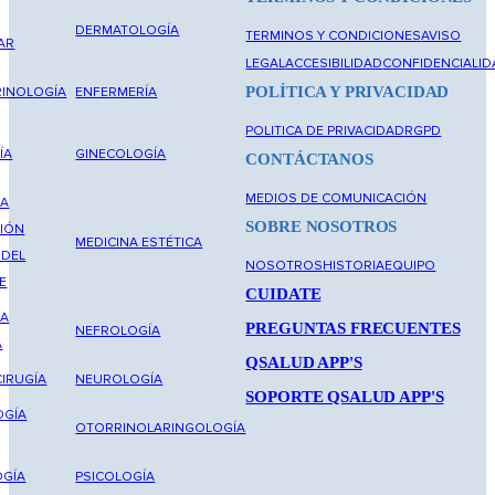
DERMATOLOGÍA
TERMINOS Y CONDICIONES
AVISO
AR
LEGAL
ACCESIBILIDAD
CONFIDENCIALID
POLÍTICA Y PRIVACIDAD
INOLOGÍA
ENFERMERÍA
POLITICA DE PRIVACIDAD
RGPD
ÍA
GINECOLOGÍA
CONTÁCTANOS
MEDIOS DE COMUNICACIÓN
NA
SOBRE NOSOTROS
IÓN
MEDICINA ESTÉTICA
 DEL
NOSOTROS
HISTORIA
EQUIPO
E
CUIDATE
NA
PREGUNTAS FRECUENTES
NEFROLOGÍA
A
QSALUD APP'S
IRUGÍA
NEUROLOGÍA
SOPORTE QSALUD APP'S
OGÍA
OTORRINOLARINGOLOGÍA
GÍA
PSICOLOGÍA