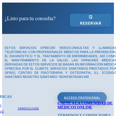
¿Listo para tu consulta?
RESERVAR
ESTOS SERVICIOS OFRECEN VIDEOCONSULTAS Y LLAMADA
TELEFÓNICAS CON PROFESIONALES MÉDICOS PARA LA PREVENCIÓN
EL DIAGNÓSTICO Y EL TRATAMIENTO DE ENFERMEDADES, ASÍ COM
EL MANTENIMIENTO DE LA SALUD. LAS OPINIONES MÉDICA
DERIVADAS DE ESTOS SERVICIOS SE BASAN EN INFORMACIÓN MÉDIC
OFRECIDA POR EL CLIENTE. SERVICIOS SANITARIOS PRESTADOS PO
QFISIO, CENTRO DE FISIOTERAPIA Y OSTEOPATIA, S.L. (CÓDIG
SANITARIO REGISTRO SANITARIO: 1606518/1608048)
DICAS
ACCESO PROFESIONAL
ÚNETE A LA COMUNIDAD DE
O
MÉDICOS ONLINE
CARDIOLOGÍA
IVO
TÉRMINOS Y CONDICIONES