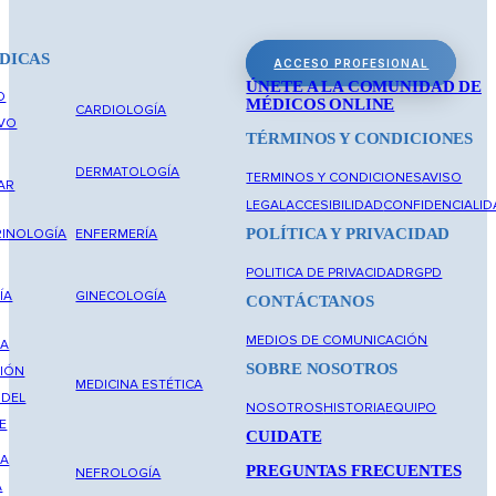
DICAS
ACCESO PROFESIONAL
ÚNETE A LA COMUNIDAD DE
O
MÉDICOS ONLINE
CARDIOLOGÍA
IVO
TÉRMINOS Y CONDICIONES
DERMATOLOGÍA
TERMINOS Y CONDICIONES
AVISO
AR
LEGAL
ACCESIBILIDAD
CONFIDENCIALID
POLÍTICA Y PRIVACIDAD
INOLOGÍA
ENFERMERÍA
POLITICA DE PRIVACIDAD
RGPD
ÍA
GINECOLOGÍA
CONTÁCTANOS
MEDIOS DE COMUNICACIÓN
NA
SOBRE NOSOTROS
IÓN
MEDICINA ESTÉTICA
 DEL
NOSOTROS
HISTORIA
EQUIPO
E
CUIDATE
NA
PREGUNTAS FRECUENTES
NEFROLOGÍA
A