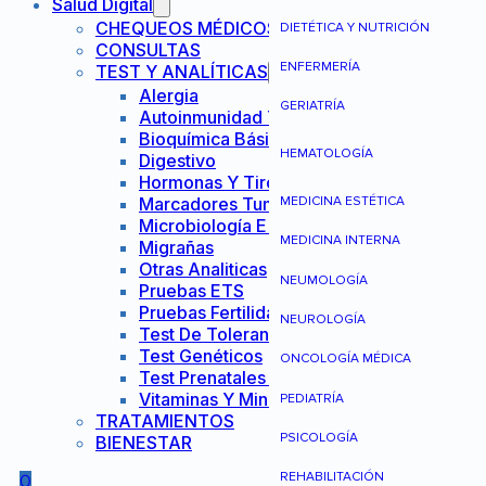
Salud Digital
CHEQUEOS MÉDICOS
DIETÉTICA Y NUTRICIÓN
CONSULTAS
ENFERMERÍA
TEST Y ANALÍTICAS
Alergia
GERIATRÍA
Autoinmunidad Y Reumatología
Bioquímica Básica
HEMATOLOGÍA
Digestivo
Hormonas Y Tiroides
Marcadores Tumorales
MEDICINA ESTÉTICA
Microbiología E Infecciones
MEDICINA INTERNA
Migrañas
Otras Analiticas
NEUMOLOGÍA
Pruebas ETS
Pruebas Fertilidad Mujer
NEUROLOGÍA
Test De Tolerancia Alimentaria
Test Genéticos
ONCOLOGÍA MÉDICA
Test Prenatales No Invasivos
Vitaminas Y Minerales
PEDIATRÍA
TRATAMIENTOS
PSICOLOGÍA
BIENESTAR
REHABILITACIÓN
0