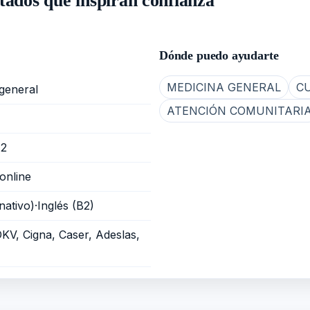
tados que inspiran confianza
Dónde puedo ayudarte
MEDICINA GENERAL
C
general
ATENCIÓN COMUNITARI
12
online
nativo)·Inglés (B2)
DKV, Cigna, Caser, Adeslas,