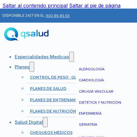
Saltar al contenido principal
Saltar al pie de página
DISPONIBLE 24/7 EN EL
900 86 85 65
Especialidades Medicas
Planes
ALERGOLOGÍA
CONTROL DE PESO · GLP-1
CARDIOLOGÍA
PLANES DE SALUD
CIRUGÍA VASCULAR
PLANES DE ENTRENAMIENTO
DIETÉTICA Y NUTRICIÓN
PLANES DE NUTRICIÓN
ENFERMERÍA
Salud Digital
GERIATRÍA
CHEQUEOS MÉDICOS