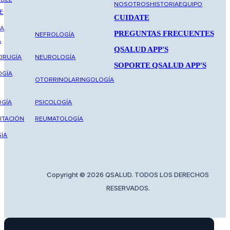
NOSOTROS
HISTORIA
EQUIPO
E
CUIDATE
NA
PREGUNTAS FRECUENTES
NEFROLOGÍA
A
QSALUD APP'S
IRUGÍA
NEUROLOGÍA
SOPORTE QSALUD APP'S
OGÍA
OTORRINOLARINGOLOGÍA
GÍA
PSICOLOGÍA
ITACIÓN
REUMATOLOGÍA
ÍA
Copyright © 2026 QSALUD. TODOS LOS DERECHOS
RESERVADOS.