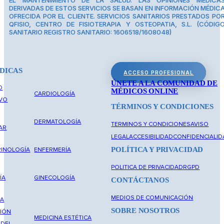
EL MANTENIMIENTO DE LA SALUD. LAS OPINIONES MÉDICA
DERIVADAS DE ESTOS SERVICIOS SE BASAN EN INFORMACIÓN MÉDIC
OFRECIDA POR EL CLIENTE. SERVICIOS SANITARIOS PRESTADOS PO
QFISIO, CENTRO DE FISIOTERAPIA Y OSTEOPATIA, S.L. (CÓDIG
SANITARIO REGISTRO SANITARIO: 1606518/1608048)
DICAS
ACCESO PROFESIONAL
ÚNETE A LA COMUNIDAD DE
O
MÉDICOS ONLINE
CARDIOLOGÍA
IVO
TÉRMINOS Y CONDICIONES
DERMATOLOGÍA
TERMINOS Y CONDICIONES
AVISO
AR
LEGAL
ACCESIBILIDAD
CONFIDENCIALID
POLÍTICA Y PRIVACIDAD
INOLOGÍA
ENFERMERÍA
POLITICA DE PRIVACIDAD
RGPD
ÍA
GINECOLOGÍA
CONTÁCTANOS
MEDIOS DE COMUNICACIÓN
NA
SOBRE NOSOTROS
IÓN
MEDICINA ESTÉTICA
 DEL