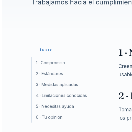
Trabajamos hacia el cumplimient
1 ·
ÍNDICE
1 · Compromiso
Creem
2 · Estándares
usabl
3 · Medidas aplicadas
2 ·
4 · Limitaciones conocidas
5 · Necesitas ayuda
Tomam
6 · Tu opinión
los p