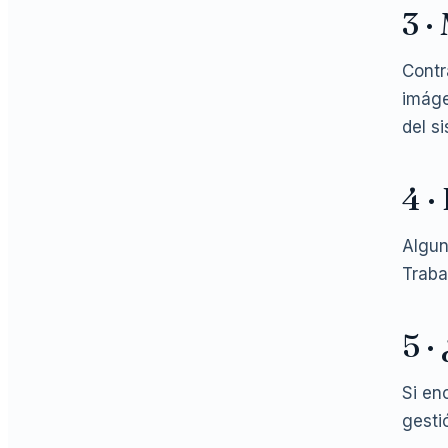
3 ·
Contr
imáge
del s
4 ·
Algun
Traba
5 ·
Si en
gesti