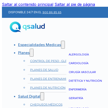
Saltar al contenido principal
Saltar al pie de página
DISPONIBLE 24/7 EN EL
900 86 85 65
Especialidades Medicas
Planes
ALERGOLOGÍA
CONTROL DE PESO · GLP-1
CARDIOLOGÍA
PLANES DE SALUD
CIRUGÍA VASCULAR
PLANES DE ENTRENAMIENTO
DIETÉTICA Y NUTRICIÓN
PLANES DE NUTRICIÓN
ENFERMERÍA
Salud Digital
GERIATRÍA
CHEQUEOS MÉDICOS