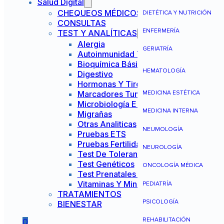
Salud Digital
CHEQUEOS MÉDICOS
DIETÉTICA Y NUTRICIÓN
CONSULTAS
ENFERMERÍA
TEST Y ANALÍTICAS
Alergia
GERIATRÍA
Autoinmunidad Y Reumatología
Bioquímica Básica
HEMATOLOGÍA
Digestivo
Hormonas Y Tiroides
Marcadores Tumorales
MEDICINA ESTÉTICA
Microbiología E Infecciones
MEDICINA INTERNA
Migrañas
Otras Analiticas
NEUMOLOGÍA
Pruebas ETS
Pruebas Fertilidad Mujer
NEUROLOGÍA
Test De Tolerancia Alimentaria
Test Genéticos
ONCOLOGÍA MÉDICA
Test Prenatales No Invasivos
Vitaminas Y Minerales
PEDIATRÍA
TRATAMIENTOS
PSICOLOGÍA
BIENESTAR
REHABILITACIÓN
0