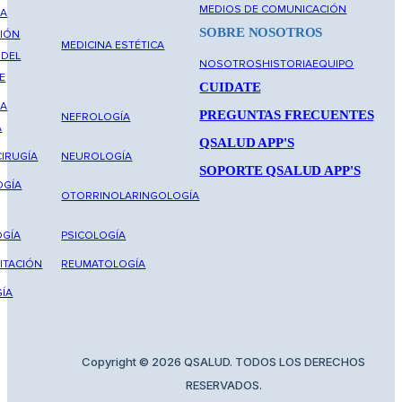
MEDIOS DE COMUNICACIÓN
NA
SOBRE NOSOTROS
IÓN
MEDICINA ESTÉTICA
 DEL
NOSOTROS
HISTORIA
EQUIPO
E
CUIDATE
NA
PREGUNTAS FRECUENTES
NEFROLOGÍA
A
QSALUD APP'S
IRUGÍA
NEUROLOGÍA
SOPORTE QSALUD APP'S
OGÍA
OTORRINOLARINGOLOGÍA
GÍA
PSICOLOGÍA
ITACIÓN
REUMATOLOGÍA
ÍA
Copyright © 2026 QSALUD. TODOS LOS DERECHOS
RESERVADOS.