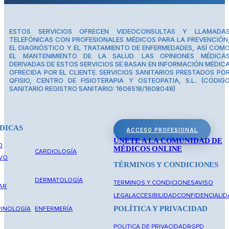
ESTOS SERVICIOS OFRECEN VIDEOCONSULTAS Y LLAMADA
TELEFÓNICAS CON PROFESIONALES MÉDICOS PARA LA PREVENCIÓN
EL DIAGNÓSTICO Y EL TRATAMIENTO DE ENFERMEDADES, ASÍ COM
EL MANTENIMIENTO DE LA SALUD. LAS OPINIONES MÉDICA
DERIVADAS DE ESTOS SERVICIOS SE BASAN EN INFORMACIÓN MÉDIC
OFRECIDA POR EL CLIENTE. SERVICIOS SANITARIOS PRESTADOS PO
QFISIO, CENTRO DE FISIOTERAPIA Y OSTEOPATIA, S.L. (CÓDIG
SANITARIO REGISTRO SANITARIO: 1606518/1608048)
DICAS
ACCESO PROFESIONAL
ÚNETE A LA COMUNIDAD DE
O
MÉDICOS ONLINE
CARDIOLOGÍA
IVO
TÉRMINOS Y CONDICIONES
DERMATOLOGÍA
TERMINOS Y CONDICIONES
AVISO
AR
LEGAL
ACCESIBILIDAD
CONFIDENCIALID
POLÍTICA Y PRIVACIDAD
INOLOGÍA
ENFERMERÍA
POLITICA DE PRIVACIDAD
RGPD