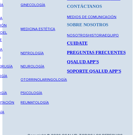
ÍA
GINECOLOGÍA
CONTÁCTANOS
MEDIOS DE COMUNICACIÓN
NA
SOBRE NOSOTROS
IÓN
MEDICINA ESTÉTICA
 DEL
NOSOTROS
HISTORIA
EQUIPO
E
CUIDATE
NA
PREGUNTAS FRECUENTES
NEFROLOGÍA
A
QSALUD APP'S
IRUGÍA
NEUROLOGÍA
SOPORTE QSALUD APP'S
OGÍA
OTORRINOLARINGOLOGÍA
GÍA
PSICOLOGÍA
ITACIÓN
REUMATOLOGÍA
ÍA