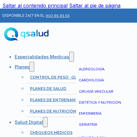
Saltar al contenido principal
Saltar al pie de página
DISPONIBLE 24/7 EN EL
900 86 85 65
Especialidades Medicas
Planes
ALERGOLOGÍA
CONTROL DE PESO · GLP-1
CARDIOLOGÍA
PLANES DE SALUD
CIRUGÍA VASCULAR
PLANES DE ENTRENAMIENTO
DIETÉTICA Y NUTRICIÓN
PLANES DE NUTRICIÓN
ENFERMERÍA
Salud Digital
GERIATRÍA
CHEQUEOS MÉDICOS