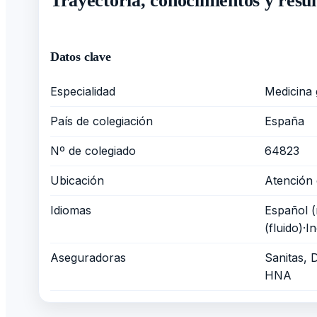
Trayectoria, conocimientos y resul
Datos clave
Especialidad
Medicina 
País de colegiación
España
Nº de colegiado
64823
Ubicación
Atención 
Idiomas
Español (
(fluido)·I
Aseguradoras
Sanitas, 
HNA