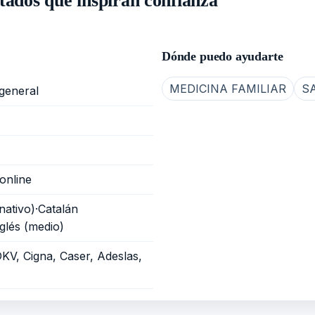
tados que inspiran confianza
Dónde puedo ayudarte
MEDICINA FAMILIAR
S
general
online
nativo)·Catalán
nglés (medio)
DKV, Cigna, Caser, Adeslas,