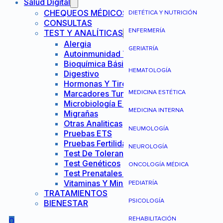
Salud Digital
CHEQUEOS MÉDICOS
DIETÉTICA Y NUTRICIÓN
CONSULTAS
ENFERMERÍA
TEST Y ANALÍTICAS
Alergia
GERIATRÍA
Autoinmunidad Y Reumatología
Bioquímica Básica
HEMATOLOGÍA
Digestivo
Hormonas Y Tiroides
Marcadores Tumorales
MEDICINA ESTÉTICA
Microbiología E Infecciones
MEDICINA INTERNA
Migrañas
Otras Analiticas
NEUMOLOGÍA
Pruebas ETS
Pruebas Fertilidad Mujer
NEUROLOGÍA
Test De Tolerancia Alimentaria
Test Genéticos
ONCOLOGÍA MÉDICA
Test Prenatales No Invasivos
Vitaminas Y Minerales
PEDIATRÍA
TRATAMIENTOS
PSICOLOGÍA
BIENESTAR
REHABILITACIÓN
0