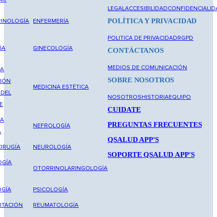
LEGAL
ACCESIBILIDAD
CONFIDENCIALID
POLÍTICA Y PRIVACIDAD
INOLOGÍA
ENFERMERÍA
POLITICA DE PRIVACIDAD
RGPD
ÍA
GINECOLOGÍA
CONTÁCTANOS
MEDIOS DE COMUNICACIÓN
NA
SOBRE NOSOTROS
IÓN
MEDICINA ESTÉTICA
 DEL
NOSOTROS
HISTORIA
EQUIPO
E
CUIDATE
NA
PREGUNTAS FRECUENTES
NEFROLOGÍA
A
QSALUD APP'S
IRUGÍA
NEUROLOGÍA
SOPORTE QSALUD APP'S
OGÍA
OTORRINOLARINGOLOGÍA
GÍA
PSICOLOGÍA
ITACIÓN
REUMATOLOGÍA