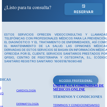
¿Listo para tu consulta?
RESERVAR
ESTOS SERVICIOS OFRECEN VIDEOCONSULTAS Y LLAMADA
TELEFÓNICAS CON PROFESIONALES MÉDICOS PARA LA PREVENCIÓN
EL DIAGNÓSTICO Y EL TRATAMIENTO DE ENFERMEDADES, ASÍ COM
EL MANTENIMIENTO DE LA SALUD. LAS OPINIONES MÉDICA
DERIVADAS DE ESTOS SERVICIOS SE BASAN EN INFORMACIÓN MÉDIC
OFRECIDA POR EL CLIENTE. SERVICIOS SANITARIOS PRESTADOS PO
QFISIO, CENTRO DE FISIOTERAPIA Y OSTEOPATIA, S.L. (CÓDIG
SANITARIO REGISTRO SANITARIO: 1606518/1608048)
DICAS
ACCESO PROFESIONAL
ÚNETE A LA COMUNIDAD DE
O
MÉDICOS ONLINE
CARDIOLOGÍA
IVO
TÉRMINOS Y CONDICIONES
DERMATOLOGÍA
TERMINOS Y CONDICIONES
AVISO
AR