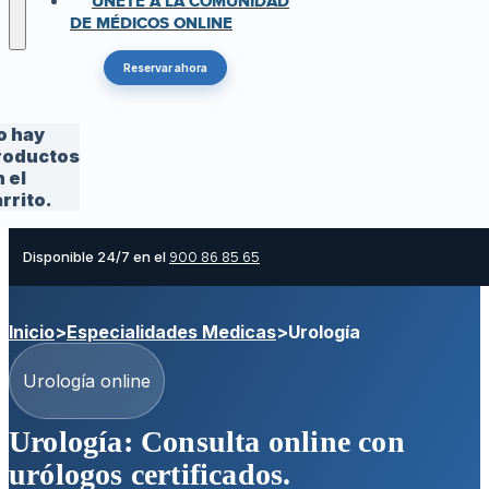
ÚNETE A LA COMUNIDAD
DE MÉDICOS ONLINE
Reservar ahora
o hay
roductos
 el
rrito.
Disponible 24/7 en el
900 86 85 65
Inicio
>
Especialidades Medicas
>
Urología
Urología online
Urología: Consulta online con
urólogos certificados.