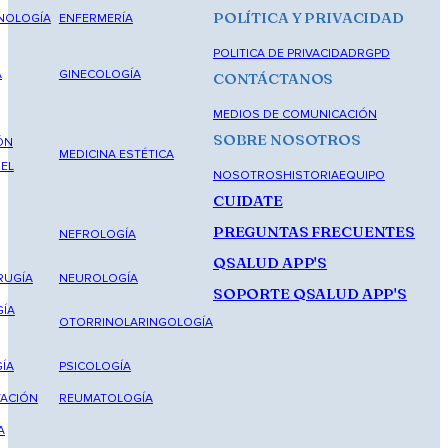
POLÍTICA Y PRIVACIDAD
NOLOGÍA
ENFERMERÍA
POLITICA DE PRIVACIDAD
RGPD
A
GINECOLOGÍA
CONTÁCTANOS
MEDIOS DE COMUNICACIÓN
SOBRE NOSOTROS
ÓN
MEDICINA ESTÉTICA
DEL
NOSOTROS
HISTORIA
EQUIPO
CUIDATE
PREGUNTAS FRECUENTES
NEFROLOGÍA
QSALUD APP'S
RUGÍA
NEUROLOGÍA
SOPORTE QSALUD APP'S
ÍA
OTORRINOLARINGOLOGÍA
ÍA
PSICOLOGÍA
TACIÓN
REUMATOLOGÍA
A