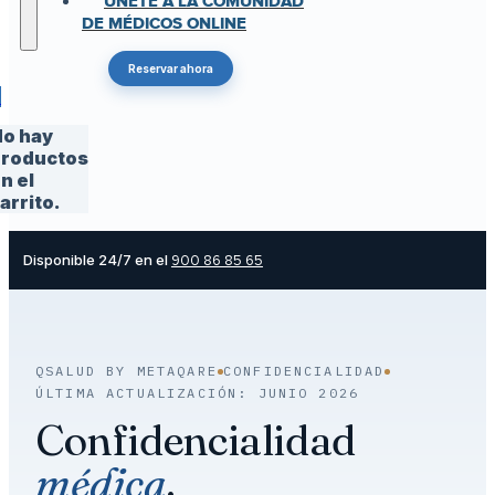
ÚNETE A LA COMUNIDAD
DE MÉDICOS ONLINE
Reservar ahora
0
o hay
roductos
n el
arrito.
Disponible 24/7 en el
900 86 85 65
QSALUD BY METAQARE
CONFIDENCIALIDAD
ÚLTIMA ACTUALIZACIÓN: JUNIO 2026
Confidencialidad
médica
.