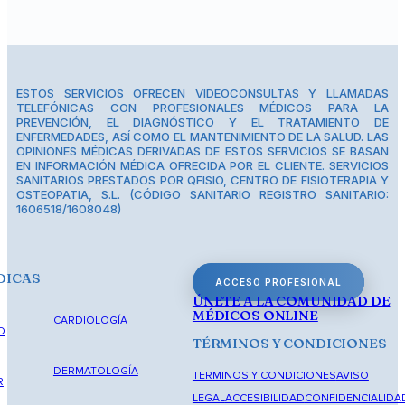
ESTOS SERVICIOS OFRECEN VIDEOCONSULTAS Y LLAMADAS
TELEFÓNICAS CON PROFESIONALES MÉDICOS PARA LA
PREVENCIÓN, EL DIAGNÓSTICO Y EL TRATAMIENTO DE
ENFERMEDADES, ASÍ COMO EL MANTENIMIENTO DE LA SALUD. LAS
OPINIONES MÉDICAS DERIVADAS DE ESTOS SERVICIOS SE BASAN
EN INFORMACIÓN MÉDICA OFRECIDA POR EL CLIENTE. SERVICIOS
SANITARIOS PRESTADOS POR QFISIO, CENTRO DE FISIOTERAPIA Y
OSTEOPATIA, S.L. (CÓDIGO SANITARIO REGISTRO SANITARIO:
1606518/1608048)
DICAS
ACCESO PROFESIONAL
ÚNETE A LA COMUNIDAD DE
MÉDICOS ONLINE
CARDIOLOGÍA
O
TÉRMINOS Y CONDICIONES
DERMATOLOGÍA
TERMINOS Y CONDICIONES
AVISO
R
LEGAL
ACCESIBILIDAD
CONFIDENCIALIDA