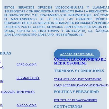
ESTOS SERVICIOS OFRECEN VIDEOCONSULTAS Y LLAMADA
TELEFÓNICAS CON PROFESIONALES MÉDICOS PARA LA PREVENCIÓN
EL DIAGNÓSTICO Y EL TRATAMIENTO DE ENFERMEDADES, ASÍ COM
EL MANTENIMIENTO DE LA SALUD. LAS OPINIONES MÉDICA
DERIVADAS DE ESTOS SERVICIOS SE BASAN EN INFORMACIÓN MÉDIC
OFRECIDA POR EL CLIENTE. SERVICIOS SANITARIOS PRESTADOS PO
QFISIO, CENTRO DE FISIOTERAPIA Y OSTEOPATIA, S.L. (CÓDIG
SANITARIO REGISTRO SANITARIO: 1606518/1608048)
DICAS
ACCESO PROFESIONAL
ÚNETE A LA COMUNIDAD DE
O
MÉDICOS ONLINE
CARDIOLOGÍA
IVO
TÉRMINOS Y CONDICIONES
DERMATOLOGÍA
TERMINOS Y CONDICIONES
AVISO
AR
LEGAL
ACCESIBILIDAD
CONFIDENCIALID
POLÍTICA Y PRIVACIDAD
INOLOGÍA
ENFERMERÍA
POLITICA DE PRIVACIDAD
RGPD
ÍA
GINECOLOGÍA
CONTÁCTANOS