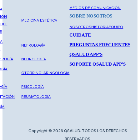
MEDIOS DE COMUNICACIÓN
NA
SOBRE NOSOTROS
IÓN
MEDICINA ESTÉTICA
 DEL
NOSOTROS
HISTORIA
EQUIPO
E
CUIDATE
NA
PREGUNTAS FRECUENTES
NEFROLOGÍA
A
QSALUD APP'S
IRUGÍA
NEUROLOGÍA
SOPORTE QSALUD APP'S
OGÍA
OTORRINOLARINGOLOGÍA
GÍA
PSICOLOGÍA
ITACIÓN
REUMATOLOGÍA
ÍA
Copyright © 2026 QSALUD. TODOS LOS DERECHOS
RESERVADOS.