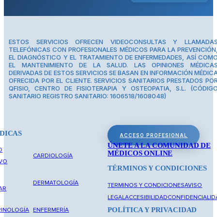
ESTOS SERVICIOS OFRECEN VIDEOCONSULTAS Y LLAMADA
TELEFÓNICAS CON PROFESIONALES MÉDICOS PARA LA PREVENCIÓN
EL DIAGNÓSTICO Y EL TRATAMIENTO DE ENFERMEDADES, ASÍ COM
EL MANTENIMIENTO DE LA SALUD. LAS OPINIONES MÉDICA
DERIVADAS DE ESTOS SERVICIOS SE BASAN EN INFORMACIÓN MÉDIC
OFRECIDA POR EL CLIENTE. SERVICIOS SANITARIOS PRESTADOS PO
QFISIO, CENTRO DE FISIOTERAPIA Y OSTEOPATIA, S.L. (CÓDIG
SANITARIO REGISTRO SANITARIO: 1606518/1608048)
DICAS
ACCESO PROFESIONAL
ÚNETE A LA COMUNIDAD DE
O
MÉDICOS ONLINE
CARDIOLOGÍA
IVO
TÉRMINOS Y CONDICIONES
DERMATOLOGÍA
TERMINOS Y CONDICIONES
AVISO
AR
LEGAL
ACCESIBILIDAD
CONFIDENCIALID
POLÍTICA Y PRIVACIDAD
INOLOGÍA
ENFERMERÍA