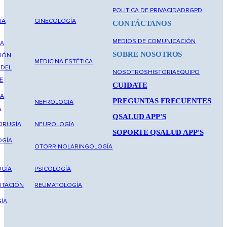
POLITICA DE PRIVACIDAD
RGPD
ÍA
GINECOLOGÍA
CONTÁCTANOS
MEDIOS DE COMUNICACIÓN
NA
SOBRE NOSOTROS
IÓN
MEDICINA ESTÉTICA
 DEL
NOSOTROS
HISTORIA
EQUIPO
E
CUIDATE
NA
PREGUNTAS FRECUENTES
NEFROLOGÍA
A
QSALUD APP'S
IRUGÍA
NEUROLOGÍA
SOPORTE QSALUD APP'S
OGÍA
OTORRINOLARINGOLOGÍA
GÍA
PSICOLOGÍA
ITACIÓN
REUMATOLOGÍA
ÍA