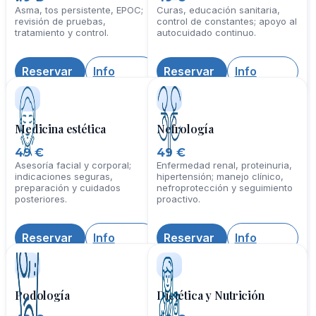
Neumología
Enfermería
49 €
49 €
Asma, tos persistente, EPOC;
Curas, educación sanitaria,
revisión de pruebas,
control de constantes; apoyo al
tratamiento y control.
autocuidado continuo.
Reservar
Info
Reservar
Info
Medicina estética
Nefrología
49 €
49 €
Asesoría facial y corporal;
Enfermedad renal, proteinuria,
indicaciones seguras,
hipertensión; manejo clínico,
preparación y cuidados
nefroprotección y seguimiento
posteriores.
proactivo.
Reservar
Info
Reservar
Info