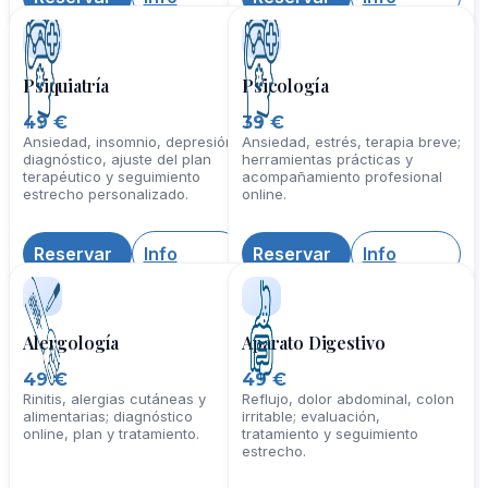
Reservar
Info
Reservar
Info
Psiquiatría
Psicología
49 €
39 €
Ansiedad, insomnio, depresión;
Ansiedad, estrés, terapia breve;
diagnóstico, ajuste del plan
herramientas prácticas y
terapéutico y seguimiento
acompañamiento profesional
estrecho personalizado.
online.
Reservar
Info
Reservar
Info
Alergología
Aparato Digestivo
49 €
49 €
Rinitis, alergias cutáneas y
Reflujo, dolor abdominal, colon
alimentarias; diagnóstico
irritable; evaluación,