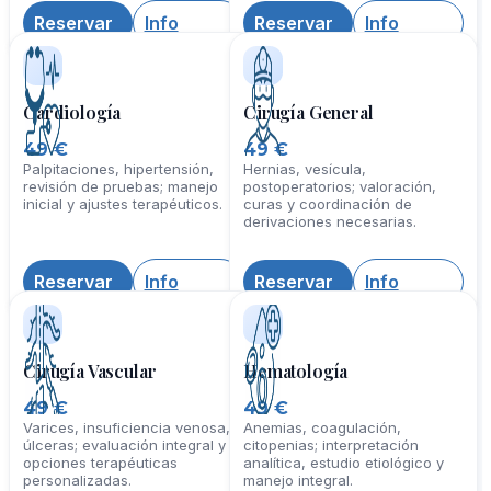
online, plan y tratamiento.
tratamiento y seguimiento
estrecho.
Reservar
Info
Reservar
Info
Cardiología
Cirugía General
49 €
49 €
Palpitaciones, hipertensión,
Hernias, vesícula,
revisión de pruebas; manejo
postoperatorios; valoración,
inicial y ajustes terapéuticos.
curas y coordinación de
derivaciones necesarias.
Reservar
Info
Reservar
Info
Cirugía Vascular
Hematología
49 €
49 €
Varices, insuficiencia venosa,
Anemias, coagulación,