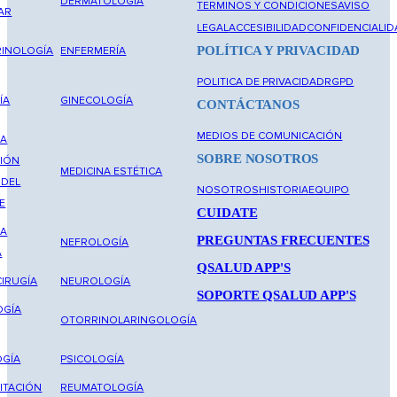
IVO
TÉRMINOS Y CONDICIONES
DERMATOLOGÍA
TERMINOS Y CONDICIONES
AVISO
AR
LEGAL
ACCESIBILIDAD
CONFIDENCIALID
POLÍTICA Y PRIVACIDAD
INOLOGÍA
ENFERMERÍA
POLITICA DE PRIVACIDAD
RGPD
ÍA
GINECOLOGÍA
CONTÁCTANOS
MEDIOS DE COMUNICACIÓN
NA
SOBRE NOSOTROS
IÓN
MEDICINA ESTÉTICA
 DEL
NOSOTROS
HISTORIA
EQUIPO
E
CUIDATE
NA
PREGUNTAS FRECUENTES
NEFROLOGÍA
A
QSALUD APP'S
IRUGÍA
NEUROLOGÍA
SOPORTE QSALUD APP'S
OGÍA
OTORRINOLARINGOLOGÍA