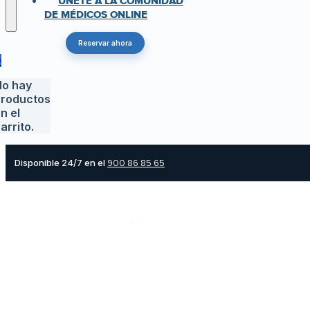
ÚNETE A LA COMUNIDAD
DE MÉDICOS ONLINE
Reservar ahora
0
o hay
roductos
n el
arrito.
Disponible 24/7 en el
900 86 85 65