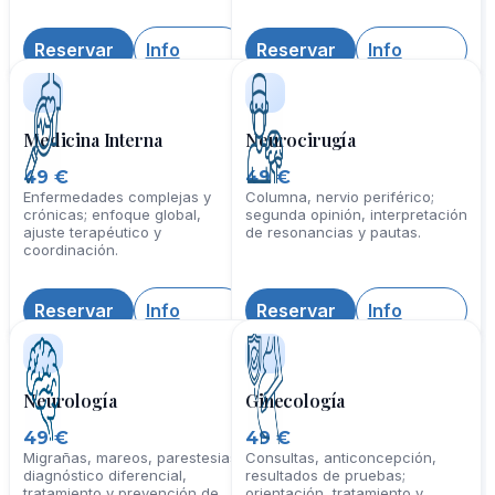
úlceras; evaluación integral y
citopenias; interpretación
opciones terapéuticas
analítica, estudio etiológico y
personalizadas.
manejo integral.
Reservar
Info
Reservar
Info
Medicina Interna
Neurocirugía
49 €
49 €
Enfermedades complejas y
Columna, nervio periférico;
crónicas; enfoque global,
segunda opinión, interpretación
ajuste terapéutico y
de resonancias y pautas.
coordinación.
Reservar
Info
Reservar
Info
Neurología
Ginecología