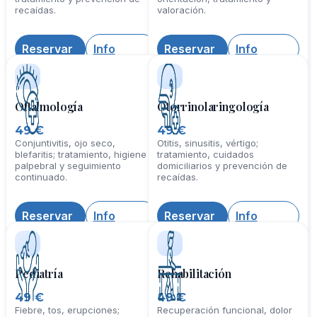
49 €
49 €
Migrañas, mareos, parestesias;
Consultas, anticoncepción,
diagnóstico diferencial,
resultados de pruebas;
tratamiento y prevención de
orientación, tratamiento y
recaídas.
valoración.
Reservar
Info
Reservar
Info
Oftalmología
Otorrinolaringología
49 €
49 €
Conjuntivitis, ojo seco,
Otitis, sinusitis, vértigo;
blefaritis; tratamiento, higiene
tratamiento, cuidados
palpebral y seguimiento
domiciliarios y prevención de
continuado.
recaídas.
Reservar
Info
Reservar
Info
Pediatría
Rehabilitación