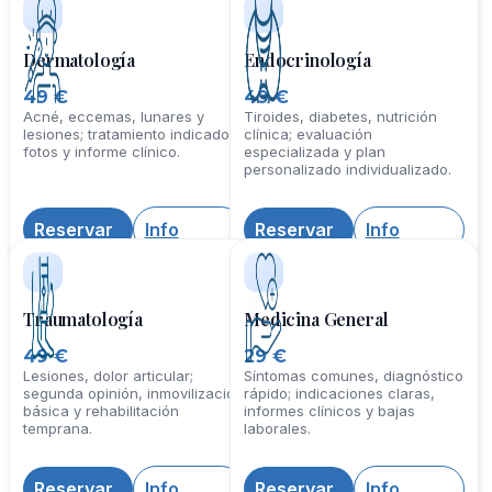
Dermatología
Endocrinología
49 €
49 €
Acné, eccemas, lunares y
Tiroides, diabetes, nutrición
lesiones; tratamiento indicado,
clínica; evaluación
fotos y informe clínico.
especializada y plan
personalizado individualizado.
Reservar
Info
Reservar
Info
Traumatología
Medicina General
49 €
29 €
Lesiones, dolor articular;
Síntomas comunes, diagnóstico
segunda opinión, inmovilización
rápido; indicaciones claras,
básica y rehabilitación
informes clínicos y bajas
temprana.
laborales.