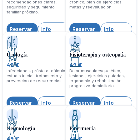
49 €
49 €
Fiebre, tos, erupciones;
Recuperación funcional, dolor
recomendaciones claras,
crónico; plan de ejercicios,
seguridad y seguimiento
metas y reevaluación.
familiar próximo.
Reservar
Info
Reservar
Info
Urología
Fisioterapia y osteopatía
49 €
49 €
Infecciones, próstata, cálculos;
Dolor musculoesquelético,
estudio inicial, tratamiento y
lesiones; ejercicios guiados,
prevención de recurrencias.
ergonomía y rehabilitación
progresiva domiciliaria.
Reservar
Info
Reservar
Info