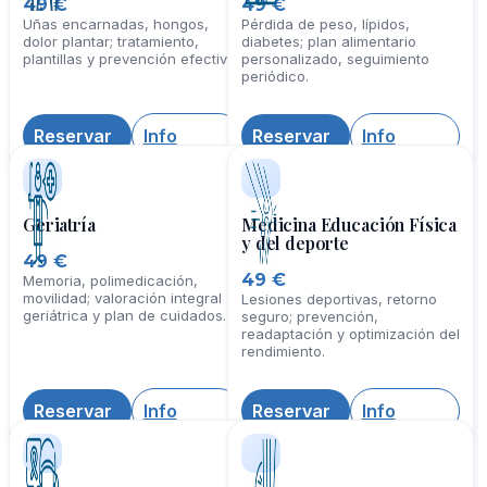
Podología
Dietética y Nutrición
49 €
49 €
Uñas encarnadas, hongos,
Pérdida de peso, lípidos,
dolor plantar; tratamiento,
diabetes; plan alimentario
plantillas y prevención efectiva.
personalizado, seguimiento
periódico.
Reservar
Info
Reservar
Info
Geriatría
Medicina Educación Física
y del deporte
49 €
49 €
Memoria, polimedicación,
movilidad; valoración integral
Lesiones deportivas, retorno
geriátrica y plan de cuidados.
seguro; prevención,
readaptación y optimización del
rendimiento.
Reservar
Info
Reservar
Info