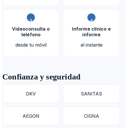
síntomas
o págala mediante
tarjeta
3
4
Videoconsulta o
Informe clínico e
teléfono
informe
desde tu móvil
al instante
Confianza y seguridad
DKV
SANITAS