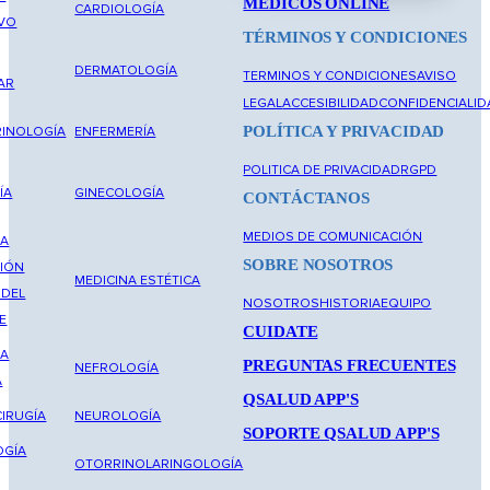
MÉDICOS ONLINE
CARDIOLOGÍA
IVO
TÉRMINOS Y CONDICIONES
DERMATOLOGÍA
TERMINOS Y CONDICIONES
AVISO
AR
LEGAL
ACCESIBILIDAD
CONFIDENCIALID
POLÍTICA Y PRIVACIDAD
INOLOGÍA
ENFERMERÍA
POLITICA DE PRIVACIDAD
RGPD
ÍA
GINECOLOGÍA
CONTÁCTANOS
MEDIOS DE COMUNICACIÓN
NA
SOBRE NOSOTROS
IÓN
MEDICINA ESTÉTICA
 DEL
NOSOTROS
HISTORIA
EQUIPO
E
CUIDATE
NA
PREGUNTAS FRECUENTES
NEFROLOGÍA
A
QSALUD APP'S
IRUGÍA
NEUROLOGÍA
SOPORTE QSALUD APP'S
OGÍA
OTORRINOLARINGOLOGÍA