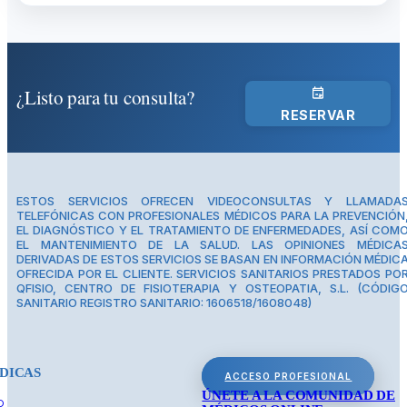
¿Listo para tu consulta?
RESERVAR
ESTOS SERVICIOS OFRECEN VIDEOCONSULTAS Y LLAMADA
TELEFÓNICAS CON PROFESIONALES MÉDICOS PARA LA PREVENCIÓN
EL DIAGNÓSTICO Y EL TRATAMIENTO DE ENFERMEDADES, ASÍ COM
EL MANTENIMIENTO DE LA SALUD. LAS OPINIONES MÉDICA
DERIVADAS DE ESTOS SERVICIOS SE BASAN EN INFORMACIÓN MÉDIC
OFRECIDA POR EL CLIENTE. SERVICIOS SANITARIOS PRESTADOS PO
QFISIO, CENTRO DE FISIOTERAPIA Y OSTEOPATIA, S.L. (CÓDIG
SANITARIO REGISTRO SANITARIO: 1606518/1608048)
DICAS
ACCESO PROFESIONAL
ÚNETE A LA COMUNIDAD DE
O