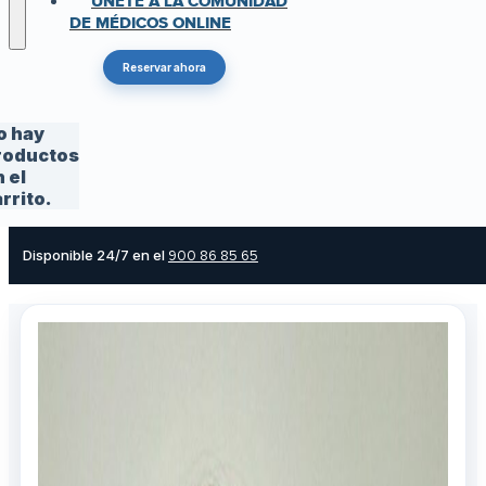
ÚNETE A LA COMUNIDAD
DE MÉDICOS ONLINE
Reservar ahora
o hay
roductos
 el
rrito.
Disponible 24/7 en el
900 86 85 65