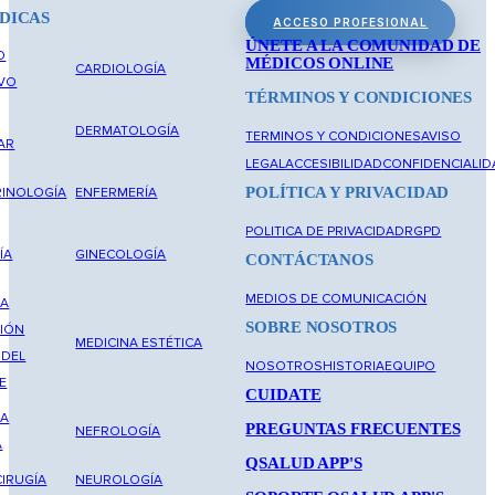
DICAS
ACCESO PROFESIONAL
ÚNETE A LA COMUNIDAD DE
O
MÉDICOS ONLINE
CARDIOLOGÍA
IVO
TÉRMINOS Y CONDICIONES
DERMATOLOGÍA
TERMINOS Y CONDICIONES
AVISO
AR
LEGAL
ACCESIBILIDAD
CONFIDENCIALID
POLÍTICA Y PRIVACIDAD
INOLOGÍA
ENFERMERÍA
POLITICA DE PRIVACIDAD
RGPD
ÍA
GINECOLOGÍA
CONTÁCTANOS
MEDIOS DE COMUNICACIÓN
NA
SOBRE NOSOTROS
IÓN
MEDICINA ESTÉTICA
 DEL
NOSOTROS
HISTORIA
EQUIPO
E
CUIDATE
NA
PREGUNTAS FRECUENTES
NEFROLOGÍA
A
QSALUD APP'S
IRUGÍA
NEUROLOGÍA