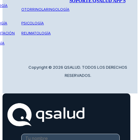
SOPORTE QSALUD APP'S
OGÍA
OTORRINOLARINGOLOGÍA
GÍA
PSICOLOGÍA
ITACIÓN
REUMATOLOGÍA
ÍA
Copyright © 2026 QSALUD. TODOS LOS DERECHOS
RESERVADOS.