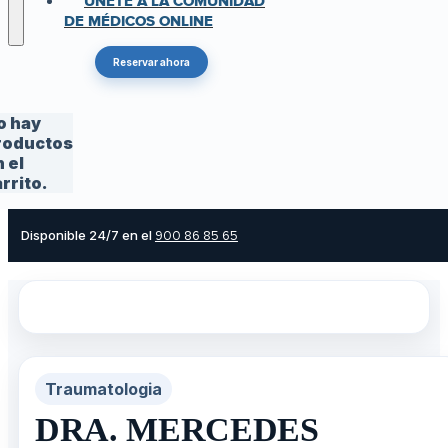
ÚNETE A LA COMUNIDAD
DE MÉDICOS ONLINE
Reservar ahora
o hay
roductos
 el
rrito.
Disponible 24/7 en el
900 86 85 65
Traumatologia
DRA. MERCEDES