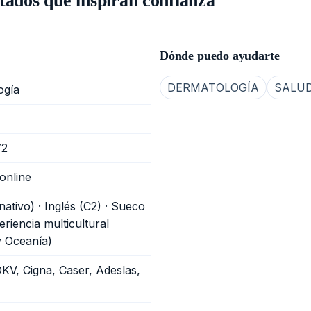
tados que inspiran confianza
Dónde puedo ayudarte
DERMATOLOGÍA
SALUD
ogía
72
online
nativo) · Inglés (C2) · Sueco
eriencia multicultural
y Oceanía)
DKV, Cigna, Caser, Adeslas,