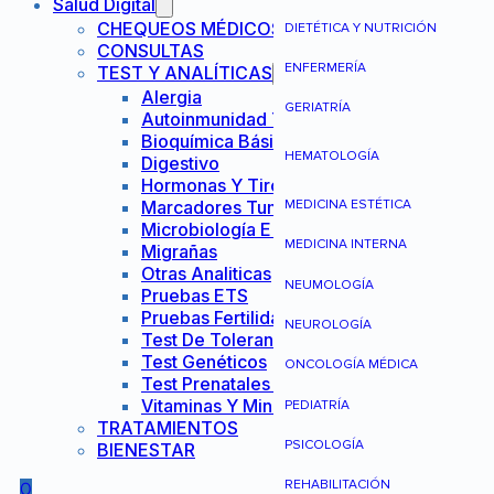
Salud Digital
CHEQUEOS MÉDICOS
DIETÉTICA Y NUTRICIÓN
CONSULTAS
ENFERMERÍA
TEST Y ANALÍTICAS
Alergia
GERIATRÍA
Autoinmunidad Y Reumatología
Bioquímica Básica
HEMATOLOGÍA
Digestivo
Hormonas Y Tiroides
Marcadores Tumorales
MEDICINA ESTÉTICA
Microbiología E Infecciones
MEDICINA INTERNA
Migrañas
Otras Analiticas
NEUMOLOGÍA
Pruebas ETS
Pruebas Fertilidad Mujer
NEUROLOGÍA
Test De Tolerancia Alimentaria
Test Genéticos
ONCOLOGÍA MÉDICA
Test Prenatales No Invasivos
Vitaminas Y Minerales
PEDIATRÍA
TRATAMIENTOS
PSICOLOGÍA
BIENESTAR
REHABILITACIÓN
0