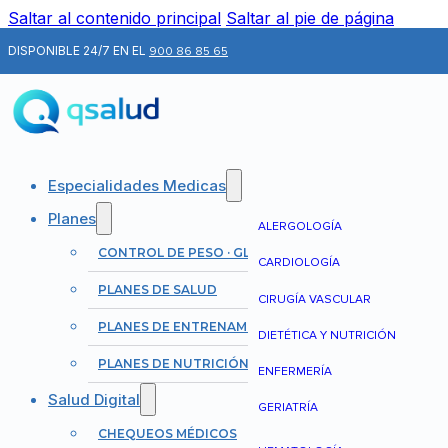
Saltar al contenido principal
Saltar al pie de página
DISPONIBLE 24/7 EN EL
900 86 85 65
Especialidades Medicas
Planes
ALERGOLOGÍA
CONTROL DE PESO · GLP-1
CARDIOLOGÍA
PLANES DE SALUD
CIRUGÍA VASCULAR
PLANES DE ENTRENAMIENTO
DIETÉTICA Y NUTRICIÓN
PLANES DE NUTRICIÓN
ENFERMERÍA
Salud Digital
GERIATRÍA
CHEQUEOS MÉDICOS