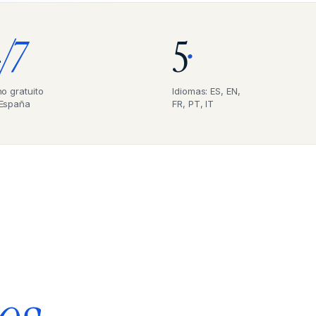
4
/7
5
·
o gratuito
Idiomas: ES, EN,
España
FR, PT, IT