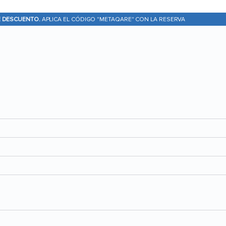
E DESCUENTO.
APLICA EL CÓDIGO "METAQARE" CON LA RESERVA