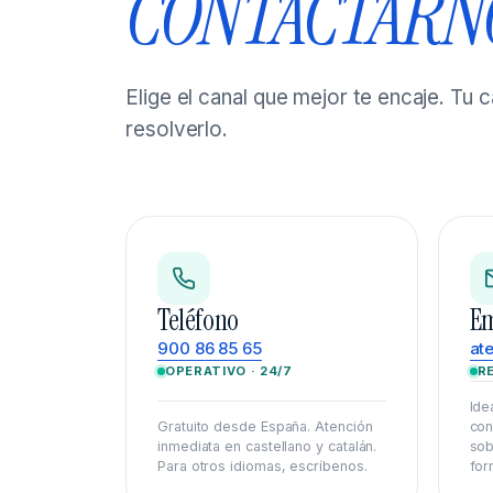
CONTACTARN
Elige el canal que mejor te encaje. Tu
resolverlo.
Teléfono
Em
900 86 85 65
at
OPERATIVO · 24/7
R
Ide
Gratuito desde España. Atención
con
inmediata en castellano y catalán.
sob
Para otros idiomas, escríbenos.
for