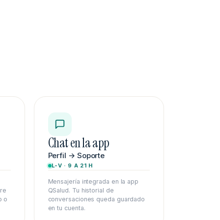
Chat en la app
Perfil → Soporte
L-V · 9 A 21 H
Mensajería integrada en la app
bre
QSalud. Tu historial de
p o
conversaciones queda guardado
en tu cuenta.