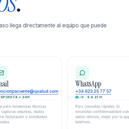
OS
.
 caso llega directamente al equipo que puede
ail
WhatsApp
encionpaciente@qsalud.com
+34 623 25 77 57
ESPUESTA < 24H
L-V · 9 A 21 H
al para incidencias técnicas
Para consultas rápidas. Si
 capturas adjuntas, dudas
necesitas confidencialidad so
re facturación o solicitudes
datos clínicos, mejor por la ap
males.
teléfono.