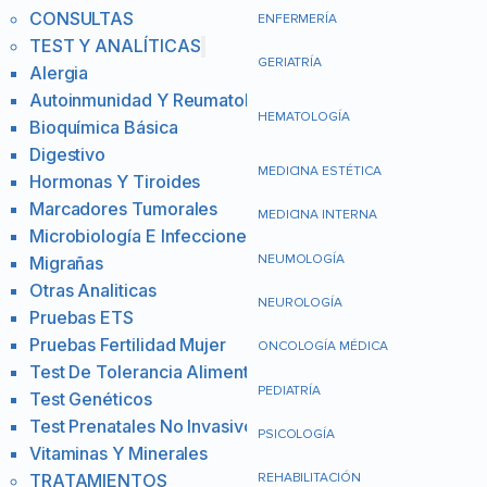
CONSULTAS
ENFERMERÍA
TEST Y ANALÍTICAS
GERIATRÍA
Alergia
Autoinmunidad Y Reumatología
HEMATOLOGÍA
Bioquímica Básica
Digestivo
MEDICINA ESTÉTICA
Hormonas Y Tiroides
Marcadores Tumorales
MEDICINA INTERNA
Microbiología E Infecciones
NEUMOLOGÍA
Migrañas
Otras Analiticas
NEUROLOGÍA
Pruebas ETS
Pruebas Fertilidad Mujer
ONCOLOGÍA MÉDICA
Test De Tolerancia Alimentaria
PEDIATRÍA
Test Genéticos
Test Prenatales No Invasivos
PSICOLOGÍA
Vitaminas Y Minerales
TRATAMIENTOS
REHABILITACIÓN