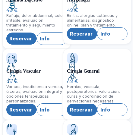
49 €
49 €
Reflujo, dolor abdominal, colon
Rinitis, alergias cutáneas y
irritable; evaluación,
alimentarias; diagnóstico
tratamiento y seguimiento
online, plan y tratamiento.
estrecho.
Reservar
Info
Reservar
Info
Cirugía Vascular
Cirugía General
49 €
49 €
Varices, insuficiencia venosa,
Hernias, vesícula,
úlceras; evaluación integral y
postoperatorios; valoración,
opciones terapéuticas
curas y coordinación de
personalizadas.
derivaciones necesarias.
Reservar
Info
Reservar
Info