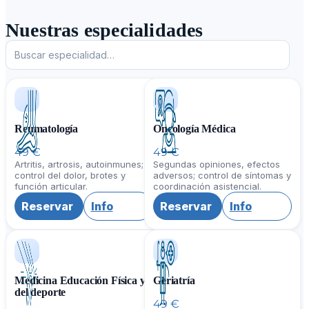
Nuestras especialidades
Reumatología
Oncología Médica
49 €
49 €
Artritis, artrosis, autoinmunes;
Segundas opiniones, efectos
control del dolor, brotes y
adversos; control de síntomas y
función articular.
coordinación asistencial.
Reservar
Info
Reservar
Info
Medicina Educación Física y
Geriatría
del deporte
49 €