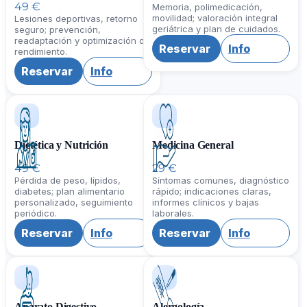
49 €
Memoria, polimedicación,
movilidad; valoración integral
Lesiones deportivas, retorno
geriátrica y plan de cuidados.
seguro; prevención,
readaptación y optimización del
Reservar
Info
rendimiento.
Reservar
Info
Dietética y Nutrición
Medicina General
49 €
29 €
Pérdida de peso, lípidos,
Síntomas comunes, diagnóstico
diabetes; plan alimentario
rápido; indicaciones claras,
personalizado, seguimiento
informes clínicos y bajas
periódico.
laborales.
Reservar
Info
Reservar
Info
Aparato Digestivo
Alergología