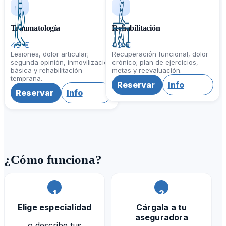
Traumatología
Rehabilitación
49 €
49 €
Lesiones, dolor articular;
Recuperación funcional, dolor
segunda opinión, inmovilización
crónico; plan de ejercicios,
básica y rehabilitación
metas y reevaluación.
temprana.
Reservar
Info
Reservar
Info
¿Cómo funciona?
1
2
Elige especialidad
Cárgala a tu
aseguradora
o describe tus