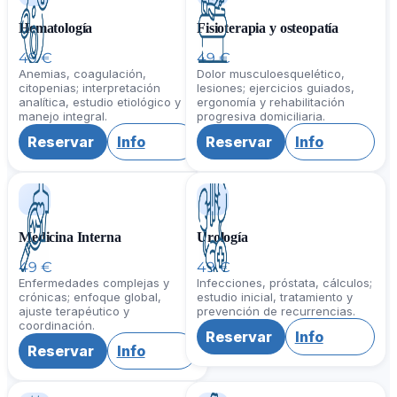
Hematología
Fisioterapia y osteopatía
49 €
49 €
Anemias, coagulación,
Dolor musculoesquelético,
citopenias; interpretación
lesiones; ejercicios guiados,
analítica, estudio etiológico y
ergonomía y rehabilitación
manejo integral.
progresiva domiciliaria.
Reservar
Info
Reservar
Info
Medicina Interna
Urología
49 €
49 €
Enfermedades complejas y
Infecciones, próstata, cálculos;
crónicas; enfoque global,
estudio inicial, tratamiento y
ajuste terapéutico y
prevención de recurrencias.
coordinación.
Reservar
Info
Reservar
Info