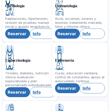
Cardiología
Dermatología
49 €
49 €
Palpitaciones, hipertensión,
Acné, eccemas, lunares y
revisión de pruebas; manejo
lesiones; tratamiento indicado,
inicial y ajustes terapéuticos.
fotos y informe clínico.
Reservar
Info
Reservar
Info
Endocrinología
Enfermería
49 €
49 €
Tiroides, diabetes, nutrición
Curas, educación sanitaria,
clínica; evaluación
control de constantes; apoyo al
especializada y plan
autocuidado continuo.
personalizado individualizado.
Reservar
Info
Reservar
Info