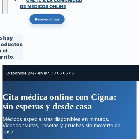
ÚNETE A LA COMUNIDAD
DE MÉDICOS ONLINE
Reservar ahora
o hay
roductos
 el
rrito.
Disponible 24/7 en el
900 86 85 65
Cita médica online con Cigna:
sin esperas y desde casa
Médicos especialistas disponibles en minutos.
Videoconsultas, recetas y pruebas sin moverte de
casa.