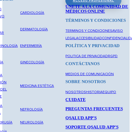
ACCESO PROFESIONAL
ÚNETE A LA COMUNIDAD DE
O
MÉDICOS ONLINE
CARDIOLOGÍA
IVO
TÉRMINOS Y CONDICIONES
DERMATOLOGÍA
TERMINOS Y CONDICIONES
AVISO
AR
LEGAL
ACCESIBILIDAD
CONFIDENCIALID
POLÍTICA Y PRIVACIDAD
INOLOGÍA
ENFERMERÍA
POLITICA DE PRIVACIDAD
RGPD
ÍA
GINECOLOGÍA
CONTÁCTANOS
MEDIOS DE COMUNICACIÓN
NA
SOBRE NOSOTROS
IÓN
MEDICINA ESTÉTICA
 DEL
NOSOTROS
HISTORIA
EQUIPO
E
CUIDATE
NA
PREGUNTAS FRECUENTES
NEFROLOGÍA
A
QSALUD APP'S
IRUGÍA
NEUROLOGÍA
SOPORTE QSALUD APP'S
OGÍA