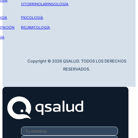
OGÍA
OTORRINOLARINGOLOGÍA
GÍA
PSICOLOGÍA
ITACIÓN
REUMATOLOGÍA
ÍA
Copyright © 2026 QSALUD. TODOS LOS DERECHOS
RESERVADOS.