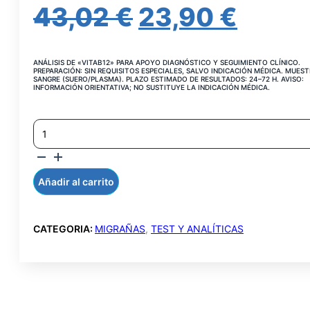
EL
EL
43,02
€
23,90
€
PRECIO
PREC
ANÁLISIS DE «VITAB12» PARA APOYO DIAGNÓSTICO Y SEGUIMIENTO CLÍNICO.
ORIGINAL
ACTU
PREPARACIÓN: SIN REQUISITOS ESPECIALES, SALVO INDICACIÓN MÉDICA. MUEST
SANGRE (SUERO/PLASMA). PLAZO ESTIMADO DE RESULTADOS: 24–72 H. AVISO:
INFORMACIÓN ORIENTATIVA; NO SUSTITUYE LA INDICACIÓN MÉDICA.
ERA:
ES:
VITAMINA
43,02 €.
23,90
B12
CANTIDAD
Añadir al carrito
CATEGORIA:
MIGRAÑAS
,
TEST Y ANALÍTICAS