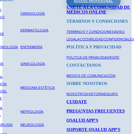
ACCESO PROFESIONAL
ÚNETE A LA COMUNIDAD DE
O
MÉDICOS ONLINE
CARDIOLOGÍA
IVO
TÉRMINOS Y CONDICIONES
DERMATOLOGÍA
TERMINOS Y CONDICIONES
AVISO
AR
LEGAL
ACCESIBILIDAD
CONFIDENCIALID
POLÍTICA Y PRIVACIDAD
INOLOGÍA
ENFERMERÍA
POLITICA DE PRIVACIDAD
RGPD
ÍA
GINECOLOGÍA
CONTÁCTANOS
MEDIOS DE COMUNICACIÓN
NA
SOBRE NOSOTROS
IÓN
MEDICINA ESTÉTICA
 DEL
NOSOTROS
HISTORIA
EQUIPO
E
CUIDATE
NA
PREGUNTAS FRECUENTES
NEFROLOGÍA
A
QSALUD APP'S
IRUGÍA
NEUROLOGÍA
SOPORTE QSALUD APP'S