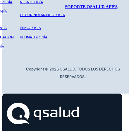
IRUGÍA
NEUROLOGÍA
SOPORTE QSALUD APP'S
OGÍA
OTORRINOLARINGOLOGÍA
GÍA
PSICOLOGÍA
ITACIÓN
REUMATOLOGÍA
ÍA
Copyright © 2026 QSALUD. TODOS LOS DERECHOS
RESERVADOS.