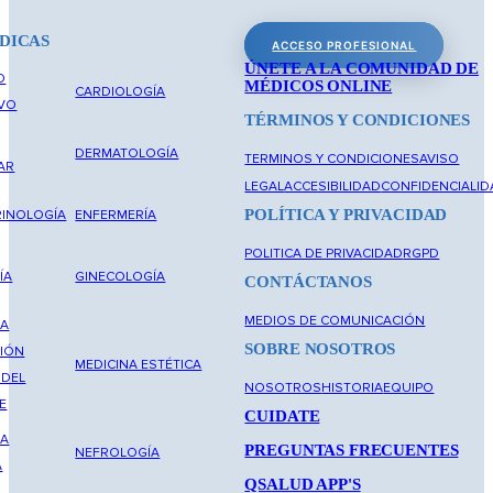
DICAS
ACCESO PROFESIONAL
ÚNETE A LA COMUNIDAD DE
O
MÉDICOS ONLINE
CARDIOLOGÍA
IVO
TÉRMINOS Y CONDICIONES
DERMATOLOGÍA
TERMINOS Y CONDICIONES
AVISO
AR
LEGAL
ACCESIBILIDAD
CONFIDENCIALID
POLÍTICA Y PRIVACIDAD
INOLOGÍA
ENFERMERÍA
POLITICA DE PRIVACIDAD
RGPD
ÍA
GINECOLOGÍA
CONTÁCTANOS
MEDIOS DE COMUNICACIÓN
NA
SOBRE NOSOTROS
IÓN
MEDICINA ESTÉTICA
 DEL
NOSOTROS
HISTORIA
EQUIPO
E
CUIDATE
NA
PREGUNTAS FRECUENTES
NEFROLOGÍA
A
QSALUD APP'S