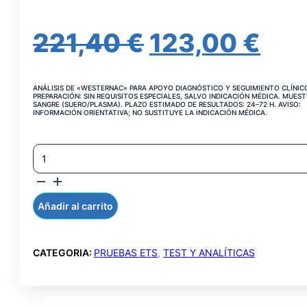
EL
EL
221,40
€
123,00
€
PRECIO
PR
ANÁLISIS DE «WESTERNAC» PARA APOYO DIAGNÓSTICO Y SEGUIMIENTO CLÍNIC
ORIGINAL
AC
PREPARACIÓN: SIN REQUISITOS ESPECIALES, SALVO INDICACIÓN MÉDICA. MUEST
SANGRE (SUERO/PLASMA). PLAZO ESTIMADO DE RESULTADOS: 24–72 H. AVISO:
INFORMACIÓN ORIENTATIVA; NO SUSTITUYE LA INDICACIÓN MÉDICA.
ERA:
ES:
VIH
221,40 €.
123
1/2
AC.
INMUNOBLOT
SUERO
Añadir al carrito
CANTIDAD
CATEGORIA:
PRUEBAS ETS
,
TEST Y ANALÍTICAS