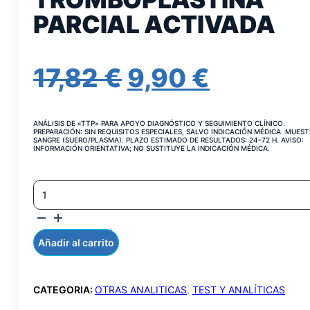
PARCIAL ACTIVADA
EL
EL
17,82
€
9,90
€
PRECIO
PRECIO
ANÁLISIS DE «TTP» PARA APOYO DIAGNÓSTICO Y SEGUIMIENTO CLÍNICO.
ORIGINAL
ACTUA
PREPARACIÓN: SIN REQUISITOS ESPECIALES, SALVO INDICACIÓN MÉDICA. MUEST
SANGRE (SUERO/PLASMA). PLAZO ESTIMADO DE RESULTADOS: 24–72 H. AVISO:
INFORMACIÓN ORIENTATIVA; NO SUSTITUYE LA INDICACIÓN MÉDICA.
ERA:
ES:
TIEMPO
17,82 €.
9,90 €.
DE
TROMBOPLASTINA
PARCIAL
ACTIVADA
Añadir al carrito
CANTIDAD
CATEGORIA:
OTRAS ANALITICAS
,
TEST Y ANALÍTICAS