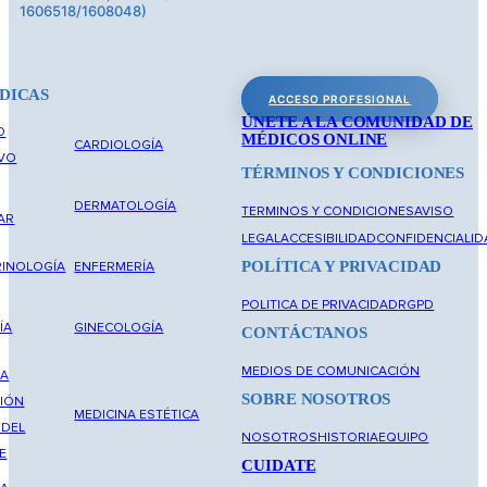
1606518/1608048)
DICAS
ACCESO PROFESIONAL
ÚNETE A LA COMUNIDAD DE
O
MÉDICOS ONLINE
CARDIOLOGÍA
IVO
TÉRMINOS Y CONDICIONES
DERMATOLOGÍA
TERMINOS Y CONDICIONES
AVISO
AR
LEGAL
ACCESIBILIDAD
CONFIDENCIALID
POLÍTICA Y PRIVACIDAD
INOLOGÍA
ENFERMERÍA
POLITICA DE PRIVACIDAD
RGPD
ÍA
GINECOLOGÍA
CONTÁCTANOS
MEDIOS DE COMUNICACIÓN
NA
SOBRE NOSOTROS
IÓN
MEDICINA ESTÉTICA
 DEL
NOSOTROS
HISTORIA
EQUIPO
E
CUIDATE