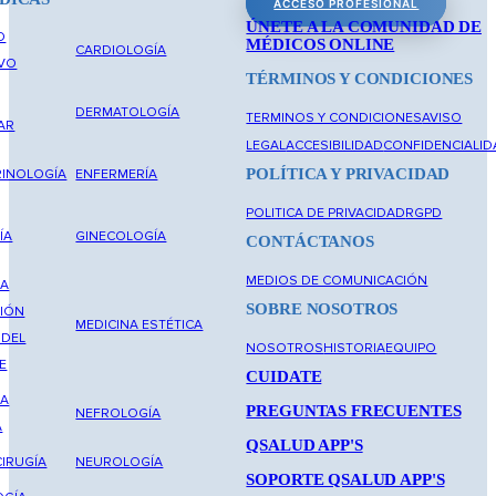
ACCESO PROFESIONAL
ÚNETE A LA COMUNIDAD DE
O
MÉDICOS ONLINE
CARDIOLOGÍA
IVO
TÉRMINOS Y CONDICIONES
DERMATOLOGÍA
TERMINOS Y CONDICIONES
AVISO
AR
LEGAL
ACCESIBILIDAD
CONFIDENCIALID
POLÍTICA Y PRIVACIDAD
INOLOGÍA
ENFERMERÍA
POLITICA DE PRIVACIDAD
RGPD
ÍA
GINECOLOGÍA
CONTÁCTANOS
MEDIOS DE COMUNICACIÓN
NA
SOBRE NOSOTROS
IÓN
MEDICINA ESTÉTICA
 DEL
NOSOTROS
HISTORIA
EQUIPO
E
CUIDATE
NA
PREGUNTAS FRECUENTES
NEFROLOGÍA
A
QSALUD APP'S
IRUGÍA
NEUROLOGÍA
SOPORTE QSALUD APP'S