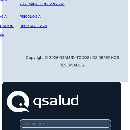
OGÍA
OTORRINOLARINGOLOGÍA
GÍA
PSICOLOGÍA
ITACIÓN
REUMATOLOGÍA
ÍA
Copyright © 2026 QSALUD. TODOS LOS DERECHOS
RESERVADOS.