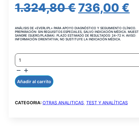
EL
E
1.324,80
€
736,00
€
PRECIO
P
ANÁLISIS DE «EVERLIPL» PARA APOYO DIAGNÓSTICO Y SEGUIMIENTO CLÍNICO.
ORIGINAL
A
PREPARACIÓN: SIN REQUISITOS ESPECIALES, SALVO INDICACIÓN MÉDICA. MUEST
SANGRE (SUERO/PLASMA). PLAZO ESTIMADO DE RESULTADOS: 24–72 H. AVISO:
INFORMACIÓN ORIENTATIVA; NO SUSTITUYE LA INDICACIÓN MÉDICA.
ERA:
E
TEST
1.324,80 €
7
EVERLI
PLUS
CANTIDAD
Añadir al carrito
CATEGORIA:
OTRAS ANALITICAS
,
TEST Y ANALÍTICAS