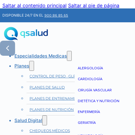
Saltar al contenido principal
Saltar al pie de página
DISPONIBLE 24/7 EN EL
900 86 85 65
Especialidades Medicas
Planes
ALERGOLOGÍA
CONTROL DE PESO · GLP-1
CARDIOLOGÍA
PLANES DE SALUD
CIRUGÍA VASCULAR
PLANES DE ENTRENAMIENTO
DIETÉTICA Y NUTRICIÓN
PLANES DE NUTRICIÓN
ENFERMERÍA
Salud Digital
GERIATRÍA
CHEQUEOS MÉDICOS