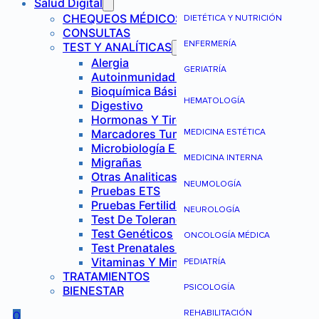
Salud Digital
CHEQUEOS MÉDICOS
DIETÉTICA Y NUTRICIÓN
CONSULTAS
ENFERMERÍA
TEST Y ANALÍTICAS
Alergia
GERIATRÍA
Autoinmunidad Y Reumatología
Bioquímica Básica
HEMATOLOGÍA
Digestivo
Hormonas Y Tiroides
Marcadores Tumorales
MEDICINA ESTÉTICA
Microbiología E Infecciones
MEDICINA INTERNA
Migrañas
Otras Analiticas
NEUMOLOGÍA
Pruebas ETS
Pruebas Fertilidad Mujer
NEUROLOGÍA
Test De Tolerancia Alimentaria
Test Genéticos
ONCOLOGÍA MÉDICA
Test Prenatales No Invasivos
Vitaminas Y Minerales
PEDIATRÍA
TRATAMIENTOS
PSICOLOGÍA
BIENESTAR
REHABILITACIÓN
0