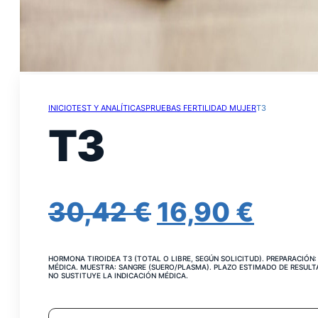
INICIO
TEST Y ANALÍTICAS
PRUEBAS FERTILIDAD MUJER
T3
T3
EL
EL
30,42
€
16,90
€
PRECIO
PRE
HORMONA TIROIDEA T3 (TOTAL O LIBRE, SEGÚN SOLICITUD). PREPARACIÓN: 
ORIGINAL
ACT
MÉDICA. MUESTRA: SANGRE (SUERO/PLASMA). PLAZO ESTIMADO DE RESULTA
NO SUSTITUYE LA INDICACIÓN MÉDICA.
ERA:
ES:
T3