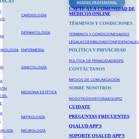
DICAS
ACCESO PROFESIONAL
ÚNETE A LA COMUNIDAD DE
O
MÉDICOS ONLINE
CARDIOLOGÍA
IVO
TÉRMINOS Y CONDICIONES
DERMATOLOGÍA
TERMINOS Y CONDICIONES
AVISO
AR
LEGAL
ACCESIBILIDAD
CONFIDENCIALID
POLÍTICA Y PRIVACIDAD
INOLOGÍA
ENFERMERÍA
POLITICA DE PRIVACIDAD
RGPD
ÍA
GINECOLOGÍA
CONTÁCTANOS
MEDIOS DE COMUNICACIÓN
NA
SOBRE NOSOTROS
IÓN
MEDICINA ESTÉTICA
 DEL
NOSOTROS
HISTORIA
EQUIPO
E
CUIDATE
NA
PREGUNTAS FRECUENTES
NEFROLOGÍA
A
QSALUD APP'S
IRUGÍA
NEUROLOGÍA
SOPORTE QSALUD APP'S