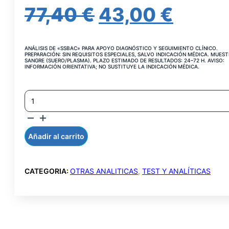
EL
EL
77,40
€
43,00
€
PRECIO
PREC
ANÁLISIS DE «SSBAC» PARA APOYO DIAGNÓSTICO Y SEGUIMIENTO CLÍNICO.
ORIGINAL
ACTU
PREPARACIÓN: SIN REQUISITOS ESPECIALES, SALVO INDICACIÓN MÉDICA. MUEST
SANGRE (SUERO/PLASMA). PLAZO ESTIMADO DE RESULTADOS: 24–72 H. AVISO:
INFORMACIÓN ORIENTATIVA; NO SUSTITUYE LA INDICACIÓN MÉDICA.
ERA:
ES:
SS-
77,40 €.
43,00
B
AC.
SUERO
(LA)
Añadir al carrito
CANTIDAD
CATEGORIA:
OTRAS ANALITICAS
,
TEST Y ANALÍTICAS