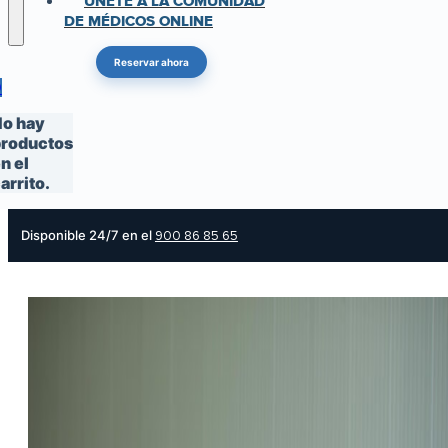
ÚNETE A LA COMUNIDAD
DE MÉDICOS ONLINE
Reservar ahora
0
o hay
roductos
n el
arrito.
Disponible 24/7 en el
900 86 85 65