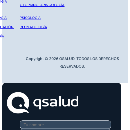
OGÍA
OTORRINOLARINGOLOGÍA
GÍA
PSICOLOGÍA
ITACIÓN
REUMATOLOGÍA
ÍA
Copyright © 2026 QSALUD. TODOS LOS DERECHOS
RESERVADOS.