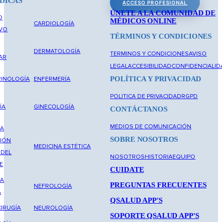
DICAS
ACCESO PROFESIONAL
ÚNETE A LA COMUNIDAD DE
O
MÉDICOS ONLINE
CARDIOLOGÍA
IVO
TÉRMINOS Y CONDICIONES
DERMATOLOGÍA
TERMINOS Y CONDICIONES
AVISO
AR
LEGAL
ACCESIBILIDAD
CONFIDENCIALID
POLÍTICA Y PRIVACIDAD
INOLOGÍA
ENFERMERÍA
POLITICA DE PRIVACIDAD
RGPD
ÍA
GINECOLOGÍA
CONTÁCTANOS
MEDIOS DE COMUNICACIÓN
NA
SOBRE NOSOTROS
IÓN
MEDICINA ESTÉTICA
 DEL
NOSOTROS
HISTORIA
EQUIPO
E
CUIDATE
NA
PREGUNTAS FRECUENTES
NEFROLOGÍA
A
QSALUD APP'S
IRUGÍA
NEUROLOGÍA
SOPORTE QSALUD APP'S