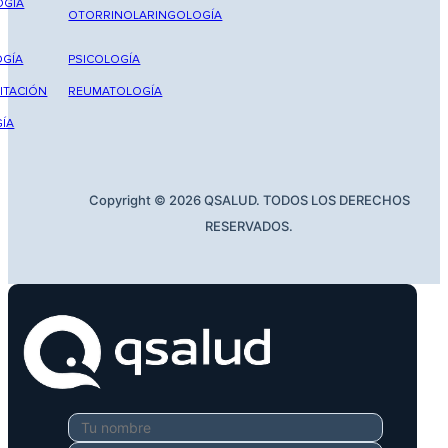
OGÍA
OTORRINOLARINGOLOGÍA
GÍA
PSICOLOGÍA
ITACIÓN
REUMATOLOGÍA
ÍA
Copyright © 2026 QSALUD. TODOS LOS DERECHOS
RESERVADOS.