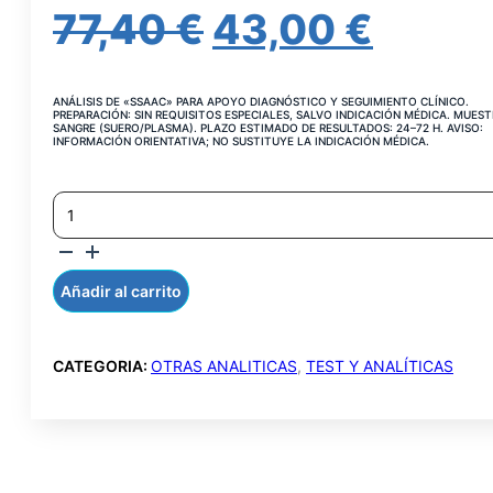
EL
EL
77,40
€
43,00
€
PRECIO
PREC
ANÁLISIS DE «SSAAC» PARA APOYO DIAGNÓSTICO Y SEGUIMIENTO CLÍNICO.
ORIGINAL
ACTU
PREPARACIÓN: SIN REQUISITOS ESPECIALES, SALVO INDICACIÓN MÉDICA. MUEST
SANGRE (SUERO/PLASMA). PLAZO ESTIMADO DE RESULTADOS: 24–72 H. AVISO:
INFORMACIÓN ORIENTATIVA; NO SUSTITUYE LA INDICACIÓN MÉDICA.
ERA:
ES:
SS-
77,40 €.
43,00
A
AC.
SUERO
(RO)
Añadir al carrito
CANTIDAD
CATEGORIA:
OTRAS ANALITICAS
,
TEST Y ANALÍTICAS