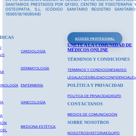
SANITARIOS PRESTADOS POR QFISIO, CENTRO DE FISIOTERAPIA 
OSTEOPATIA, S.L. (CÓDIGO SANITARIO REGISTRO SANITARIO
1606518/1608048)
DICAS
ACCESO PROFESIONAL
ÚNETE A LA COMUNIDAD DE
O
MÉDICOS ONLINE
CARDIOLOGÍA
IVO
TÉRMINOS Y CONDICIONES
DERMATOLOGÍA
TERMINOS Y CONDICIONES
AVISO
AR
LEGAL
ACCESIBILIDAD
CONFIDENCIALID
POLÍTICA Y PRIVACIDAD
INOLOGÍA
ENFERMERÍA
POLITICA DE PRIVACIDAD
RGPD
ÍA
GINECOLOGÍA
CONTÁCTANOS
MEDIOS DE COMUNICACIÓN
NA
SOBRE NOSOTROS
IÓN
MEDICINA ESTÉTICA
 DEL
NOSOTROS
HISTORIA
EQUIPO