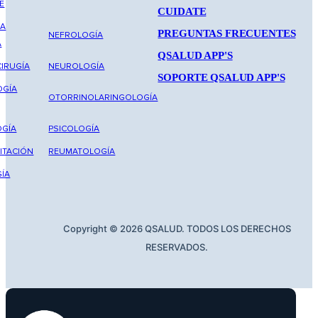
E
CUIDATE
NA
PREGUNTAS FRECUENTES
NEFROLOGÍA
A
QSALUD APP'S
IRUGÍA
NEUROLOGÍA
SOPORTE QSALUD APP'S
OGÍA
OTORRINOLARINGOLOGÍA
GÍA
PSICOLOGÍA
ITACIÓN
REUMATOLOGÍA
ÍA
Copyright © 2026 QSALUD. TODOS LOS DERECHOS
RESERVADOS.