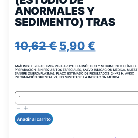
ANORMALES Y
SEDIMENTO) TRAS
EL
EL
10,62
€
5,90
€
PRECIO
PRECIO
ANÁLISIS DE «DRAS.TMP» PARA APOYO DIAGNÓSTICO Y SEGUIMIENTO CLÍNICO.
ORIGINAL
ACTUA
PREPARACIÓN: SIN REQUISITOS ESPECIALES, SALVO INDICACIÓN MÉDICA. MUEST
SANGRE (SUERO/PLASMA). PLAZO ESTIMADO DE RESULTADOS: 24–72 H. AVISO:
INFORMACIÓN ORIENTATIVA; NO SUSTITUYE LA INDICACIÓN MÉDICA.
ERA:
ES:
SISTEMATICO
10,62 €.
5,90 €.
DE
ORINA
(ESTUDIO
DE
Añadir al carrito
ANORMALES
Y
SEDIMENTO)