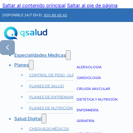
Saltar al contenido principal
Saltar al pie de página
DISPONIBLE 24/7 EN EL
900 86 85 65
Especialidades Medicas
Planes
ALERGOLOGÍA
CONTROL DE PESO · GLP-1
CARDIOLOGÍA
PLANES DE SALUD
CIRUGÍA VASCULAR
PLANES DE ENTRENAMIENTO
DIETÉTICA Y NUTRICIÓN
PLANES DE NUTRICIÓN
ENFERMERÍA
Salud Digital
GERIATRÍA
CHEQUEOS MÉDICOS