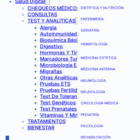
Salud Digital
CHEQUEOS MÉDICOS
DIETÉTICA Y NUTRICIÓN
CONSULTAS
ENFERMERÍA
TEST Y ANALÍTICAS
Alergia
GERIATRÍA
Autoinmunidad Y Reumatología
Bioquímica Básica
HEMATOLOGÍA
Digestivo
Hormonas Y Tiroides
Marcadores Tumorales
MEDICINA ESTÉTICA
Microbiología E Infecciones
MEDICINA INTERNA
Migrañas
Otras Analiticas
NEUMOLOGÍA
Pruebas ETS
Pruebas Fertilidad Mujer
NEUROLOGÍA
Test De Tolerancia Alimentaria
Test Genéticos
ONCOLOGÍA MÉDICA
Test Prenatales No Invasivos
Vitaminas Y Minerales
PEDIATRÍA
TRATAMIENTOS
PSICOLOGÍA
BIENESTAR
REHABILITACIÓN
0