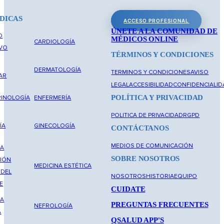
DICAS
ACCESO PROFESIONAL
ÚNETE A LA COMUNIDAD DE
O
MÉDICOS ONLINE
CARDIOLOGÍA
IVO
TÉRMINOS Y CONDICIONES
DERMATOLOGÍA
TERMINOS Y CONDICIONES
AVISO
AR
LEGAL
ACCESIBILIDAD
CONFIDENCIALID
POLÍTICA Y PRIVACIDAD
INOLOGÍA
ENFERMERÍA
POLITICA DE PRIVACIDAD
RGPD
ÍA
GINECOLOGÍA
CONTÁCTANOS
MEDIOS DE COMUNICACIÓN
NA
SOBRE NOSOTROS
IÓN
MEDICINA ESTÉTICA
 DEL
NOSOTROS
HISTORIA
EQUIPO
E
CUIDATE
NA
PREGUNTAS FRECUENTES
NEFROLOGÍA
A
QSALUD APP'S