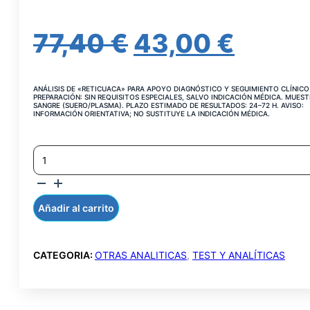
EL
EL
77,40
€
43,00
€
PRECIO
PREC
ANÁLISIS DE «RETICUACA» PARA APOYO DIAGNÓSTICO Y SEGUIMIENTO CLÍNICO
ORIGINAL
ACTU
PREPARACIÓN: SIN REQUISITOS ESPECIALES, SALVO INDICACIÓN MÉDICA. MUEST
SANGRE (SUERO/PLASMA). PLAZO ESTIMADO DE RESULTADOS: 24–72 H. AVISO:
INFORMACIÓN ORIENTATIVA; NO SUSTITUYE LA INDICACIÓN MÉDICA.
ERA:
ES:
RETICULINA
77,40 €.
43,00
AC.
IGA
SUERO
CANTIDAD
Añadir al carrito
CATEGORIA:
OTRAS ANALITICAS
,
TEST Y ANALÍTICAS