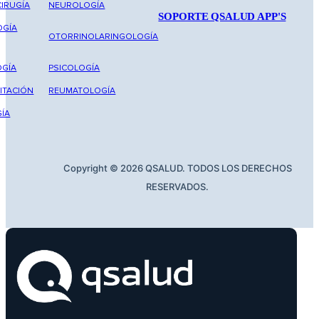
IRUGÍA
NEUROLOGÍA
SOPORTE QSALUD APP'S
OGÍA
OTORRINOLARINGOLOGÍA
GÍA
PSICOLOGÍA
ITACIÓN
REUMATOLOGÍA
ÍA
Copyright © 2026 QSALUD. TODOS LOS DERECHOS
RESERVADOS.