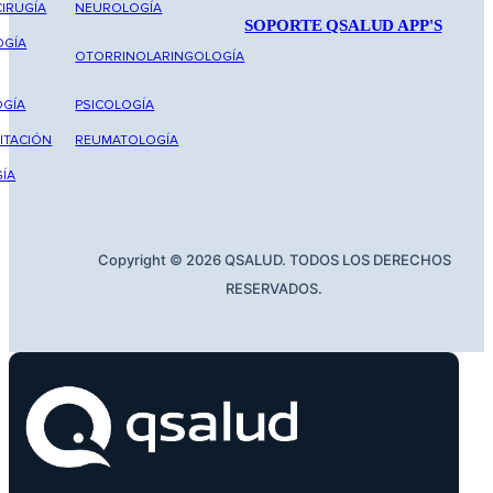
IRUGÍA
NEUROLOGÍA
SOPORTE QSALUD APP'S
OGÍA
OTORRINOLARINGOLOGÍA
GÍA
PSICOLOGÍA
ITACIÓN
REUMATOLOGÍA
ÍA
Copyright © 2026 QSALUD. TODOS LOS DERECHOS
RESERVADOS.