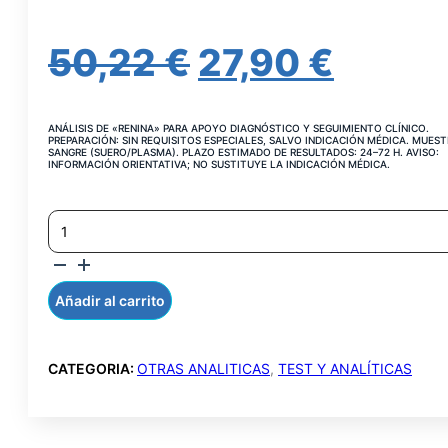
EL
EL
50,22
€
27,90
€
PRECIO
PREC
ANÁLISIS DE «RENINA» PARA APOYO DIAGNÓSTICO Y SEGUIMIENTO CLÍNICO.
ORIGINAL
ACTU
PREPARACIÓN: SIN REQUISITOS ESPECIALES, SALVO INDICACIÓN MÉDICA. MUEST
SANGRE (SUERO/PLASMA). PLAZO ESTIMADO DE RESULTADOS: 24–72 H. AVISO:
INFORMACIÓN ORIENTATIVA; NO SUSTITUYE LA INDICACIÓN MÉDICA.
ERA:
ES:
RENINA
50,22 €.
27,90 
ACTIVIDAD
PLASMA
CANTIDAD
Añadir al carrito
CATEGORIA:
OTRAS ANALITICAS
,
TEST Y ANALÍTICAS