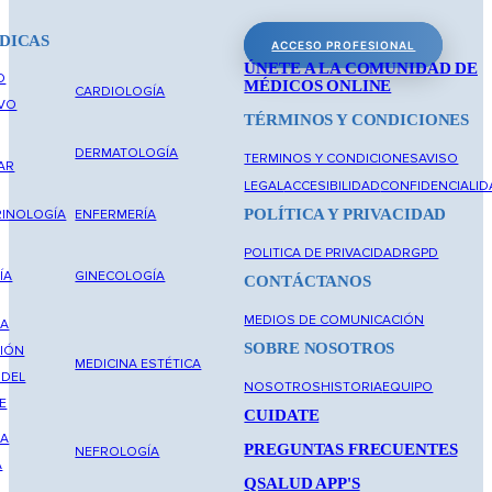
DICAS
ACCESO PROFESIONAL
ÚNETE A LA COMUNIDAD DE
O
MÉDICOS ONLINE
CARDIOLOGÍA
IVO
TÉRMINOS Y CONDICIONES
DERMATOLOGÍA
TERMINOS Y CONDICIONES
AVISO
AR
LEGAL
ACCESIBILIDAD
CONFIDENCIALID
POLÍTICA Y PRIVACIDAD
INOLOGÍA
ENFERMERÍA
POLITICA DE PRIVACIDAD
RGPD
ÍA
GINECOLOGÍA
CONTÁCTANOS
MEDIOS DE COMUNICACIÓN
NA
SOBRE NOSOTROS
IÓN
MEDICINA ESTÉTICA
 DEL
NOSOTROS
HISTORIA
EQUIPO
E
CUIDATE
NA
PREGUNTAS FRECUENTES
NEFROLOGÍA
A
QSALUD APP'S