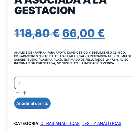
GESTACION
EL
EL
118,80
€
66,00
€
PRECIO
PREC
ANÁLISIS DE «PAPP.A» PARA APOYO DIAGNÓSTICO Y SEGUIMIENTO CLÍNICO.
ORIGINAL
ACT
PREPARACIÓN: SIN REQUISITOS ESPECIALES, SALVO INDICACIÓN MÉDICA. MUEST
SANGRE (SUERO/PLASMA). PLAZO ESTIMADO DE RESULTADOS: 24–72 H. AVISO:
INFORMACIÓN ORIENTATIVA; NO SUSTITUYE LA INDICACIÓN MÉDICA.
ERA:
ES:
PROTEINA
118,80 €.
66,0
PLASMATICA
A
ASOCIADA
A
Añadir al carrito
LA
GESTACION
CANTIDAD
CATEGORIA:
OTRAS ANALITICAS
,
TEST Y ANALÍTICAS