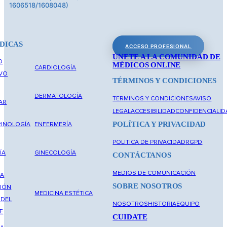
1606518/1608048)
DICAS
ACCESO PROFESIONAL
ÚNETE A LA COMUNIDAD DE
O
MÉDICOS ONLINE
CARDIOLOGÍA
IVO
TÉRMINOS Y CONDICIONES
DERMATOLOGÍA
TERMINOS Y CONDICIONES
AVISO
AR
LEGAL
ACCESIBILIDAD
CONFIDENCIALID
POLÍTICA Y PRIVACIDAD
INOLOGÍA
ENFERMERÍA
POLITICA DE PRIVACIDAD
RGPD
ÍA
GINECOLOGÍA
CONTÁCTANOS
MEDIOS DE COMUNICACIÓN
NA
SOBRE NOSOTROS
IÓN
MEDICINA ESTÉTICA
 DEL
NOSOTROS
HISTORIA
EQUIPO
E
CUIDATE