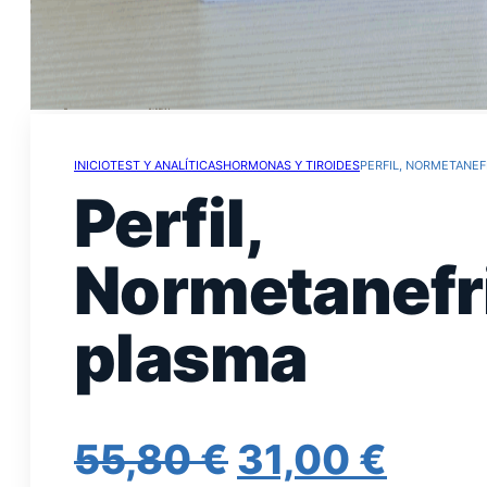
INICIO
TEST Y ANALÍTICAS
HORMONAS Y TIROIDES
PERFIL, NORMETANEF
Perfil,
Normetanefr
plasma
EL
EL
55,80
€
31,00
€