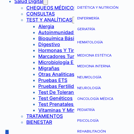
Salud Digital
CHEQUEOS MÉDICOS
DIETÉTICA Y NUTRICIÓN
CONSULTAS
ENFERMERÍA
TEST Y ANALÍTICAS
Alergia
GERIATRÍA
Autoinmunidad Y Reumatología
Bioquímica Básica
HEMATOLOGÍA
Digestivo
Hormonas Y Tiroides
Marcadores Tumorales
MEDICINA ESTÉTICA
Microbiología E Infecciones
MEDICINA INTERNA
Migrañas
Otras Analiticas
NEUMOLOGÍA
Pruebas ETS
Pruebas Fertilidad Mujer
NEUROLOGÍA
Test De Tolerancia Alimentaria
Test Genéticos
ONCOLOGÍA MÉDICA
Test Prenatales No Invasivos
Vitaminas Y Minerales
PEDIATRÍA
TRATAMIENTOS
PSICOLOGÍA
BIENESTAR
REHABILITACIÓN
0