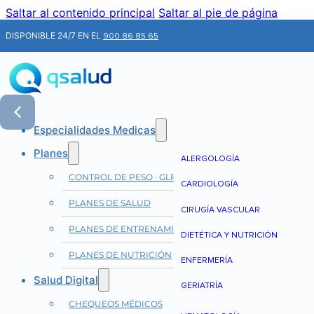
Saltar al contenido principal
Saltar al pie de página
DISPONIBLE 24/7 EN EL
900 86 85 65
Especialidades Medicas
Planes
ALERGOLOGÍA
CONTROL DE PESO · GLP-1
CARDIOLOGÍA
PLANES DE SALUD
CIRUGÍA VASCULAR
PLANES DE ENTRENAMIENTO
DIETÉTICA Y NUTRICIÓN
PLANES DE NUTRICIÓN
ENFERMERÍA
Salud Digital
GERIATRÍA
CHEQUEOS MÉDICOS