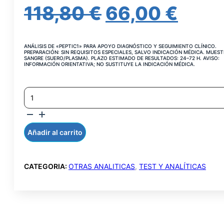
EL
EL
118,80
€
66,00
€
PRECIO
PREC
ANÁLISIS DE «PEPTIC1» PARA APOYO DIAGNÓSTICO Y SEGUIMIENTO CLÍNICO.
ORIGINAL
ACT
PREPARACIÓN: SIN REQUISITOS ESPECIALES, SALVO INDICACIÓN MÉDICA. MUEST
SANGRE (SUERO/PLASMA). PLAZO ESTIMADO DE RESULTADOS: 24–72 H. AVISO:
INFORMACIÓN ORIENTATIVA; NO SUSTITUYE LA INDICACIÓN MÉDICA.
ERA:
ES:
PEPTIDO
118,80 €.
66,0
C
AL
MINUTO
CANTIDAD
Añadir al carrito
CATEGORIA:
OTRAS ANALITICAS
,
TEST Y ANALÍTICAS