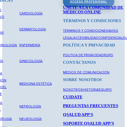
DICAS
ACCESO PROFESIONAL
ÚNETE A LA COMUNIDAD DE
O
MÉDICOS ONLINE
CARDIOLOGÍA
IVO
TÉRMINOS Y CONDICIONES
DERMATOLOGÍA
TERMINOS Y CONDICIONES
AVISO
AR
LEGAL
ACCESIBILIDAD
CONFIDENCIALID
POLÍTICA Y PRIVACIDAD
INOLOGÍA
ENFERMERÍA
POLITICA DE PRIVACIDAD
RGPD
ÍA
GINECOLOGÍA
CONTÁCTANOS
MEDIOS DE COMUNICACIÓN
NA
SOBRE NOSOTROS
IÓN
MEDICINA ESTÉTICA
 DEL
NOSOTROS
HISTORIA
EQUIPO
E
CUIDATE
NA
PREGUNTAS FRECUENTES
NEFROLOGÍA
A
QSALUD APP'S
IRUGÍA
NEUROLOGÍA
SOPORTE QSALUD APP'S