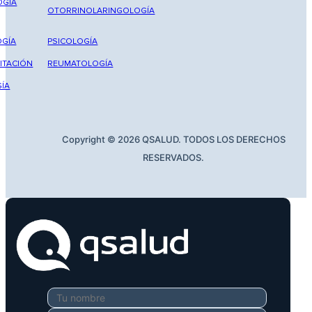
OGÍA
OTORRINOLARINGOLOGÍA
GÍA
PSICOLOGÍA
ITACIÓN
REUMATOLOGÍA
ÍA
Copyright © 2026 QSALUD. TODOS LOS DERECHOS
RESERVADOS.