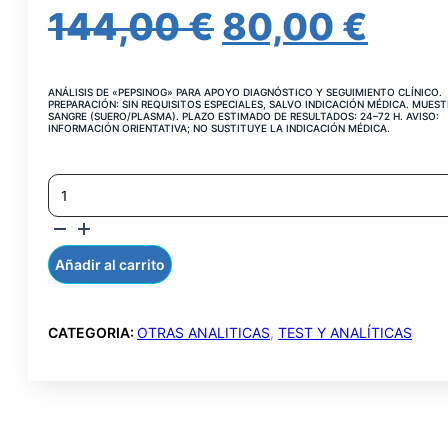
EL
EL
144,00
€
80,00
€
PRECIO
PRE
ANÁLISIS DE «PEPSINOG» PARA APOYO DIAGNÓSTICO Y SEGUIMIENTO CLÍNICO.
ORIGINAL
ACT
PREPARACIÓN: SIN REQUISITOS ESPECIALES, SALVO INDICACIÓN MÉDICA. MUEST
SANGRE (SUERO/PLASMA). PLAZO ESTIMADO DE RESULTADOS: 24–72 H. AVISO:
INFORMACIÓN ORIENTATIVA; NO SUSTITUYE LA INDICACIÓN MÉDICA.
ERA:
ES:
PEPSINOGENO
144,00 €.
80,0
I
EN
SUERO
CANTIDAD
Añadir al carrito
CATEGORIA:
OTRAS ANALITICAS
,
TEST Y ANALÍTICAS