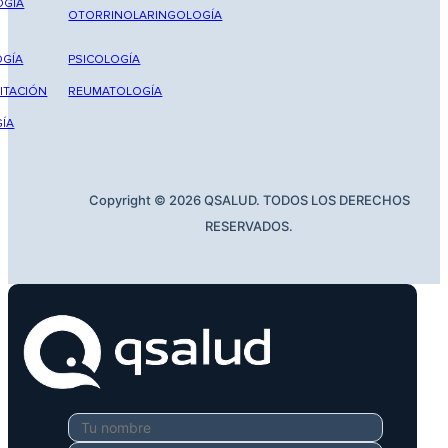
OGÍA
OTORRINOLARINGOLOGÍA
GÍA
PSICOLOGÍA
ITACIÓN
REUMATOLOGÍA
ÍA
Copyright © 2026 QSALUD. TODOS LOS DERECHOS
RESERVADOS.