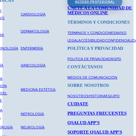
DICAS
ACCESO PROFESIONAL
ÚNETE A LA COMUNIDAD DE
O
MÉDICOS ONLINE
CARDIOLOGÍA
IVO
TÉRMINOS Y CONDICIONES
DERMATOLOGÍA
TERMINOS Y CONDICIONES
AVISO
AR
LEGAL
ACCESIBILIDAD
CONFIDENCIALID
POLÍTICA Y PRIVACIDAD
INOLOGÍA
ENFERMERÍA
POLITICA DE PRIVACIDAD
RGPD
ÍA
GINECOLOGÍA
CONTÁCTANOS
MEDIOS DE COMUNICACIÓN
NA
SOBRE NOSOTROS
IÓN
MEDICINA ESTÉTICA
 DEL
NOSOTROS
HISTORIA
EQUIPO
E
CUIDATE
NA
PREGUNTAS FRECUENTES
NEFROLOGÍA
A
QSALUD APP'S
IRUGÍA
NEUROLOGÍA
SOPORTE QSALUD APP'S