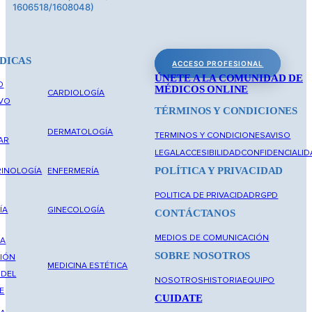
1606518/1608048)
DICAS
ACCESO PROFESIONAL
ÚNETE A LA COMUNIDAD DE
O
MÉDICOS ONLINE
CARDIOLOGÍA
IVO
TÉRMINOS Y CONDICIONES
DERMATOLOGÍA
TERMINOS Y CONDICIONES
AVISO
AR
LEGAL
ACCESIBILIDAD
CONFIDENCIALID
POLÍTICA Y PRIVACIDAD
INOLOGÍA
ENFERMERÍA
POLITICA DE PRIVACIDAD
RGPD
ÍA
GINECOLOGÍA
CONTÁCTANOS
MEDIOS DE COMUNICACIÓN
NA
SOBRE NOSOTROS
IÓN
MEDICINA ESTÉTICA
 DEL
NOSOTROS
HISTORIA
EQUIPO
E
CUIDATE