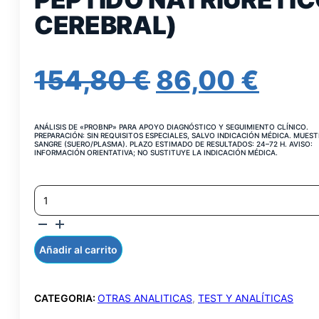
CEREBRAL)
EL
EL
154,80
€
86,00
€
PRECIO
PRE
ANÁLISIS DE «PROBNP» PARA APOYO DIAGNÓSTICO Y SEGUIMIENTO CLÍNICO.
ORIGINAL
ACT
PREPARACIÓN: SIN REQUISITOS ESPECIALES, SALVO INDICACIÓN MÉDICA. MUEST
SANGRE (SUERO/PLASMA). PLAZO ESTIMADO DE RESULTADOS: 24–72 H. AVISO:
INFORMACIÓN ORIENTATIVA; NO SUSTITUYE LA INDICACIÓN MÉDICA.
ERA:
ES:
NT-
154,80 €.
86,0
PRO-
BNP
(NT-
PRO-
Añadir al carrito
PEPTIDO
NATRIURETICO
CEREBRAL)
CATEGORIA:
OTRAS ANALITICAS
,
TEST Y ANALÍTICAS
CANTIDAD