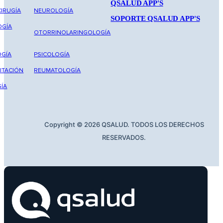
QSALUD APP'S
IRUGÍA
NEUROLOGÍA
SOPORTE QSALUD APP'S
OGÍA
OTORRINOLARINGOLOGÍA
GÍA
PSICOLOGÍA
ITACIÓN
REUMATOLOGÍA
ÍA
Copyright © 2026 QSALUD. TODOS LOS DERECHOS
RESERVADOS.