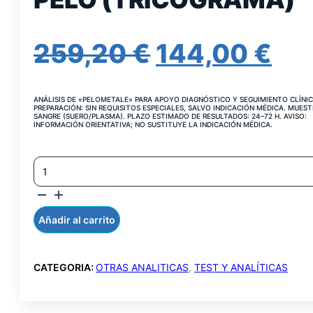
EL
EL
259,20
€
144,00
€
PRECIO
PR
ANÁLISIS DE «PELOMETALE» PARA APOYO DIAGNÓSTICO Y SEGUIMIENTO CLÍNIC
ORIGINAL
AC
PREPARACIÓN: SIN REQUISITOS ESPECIALES, SALVO INDICACIÓN MÉDICA. MUEST
SANGRE (SUERO/PLASMA). PLAZO ESTIMADO DE RESULTADOS: 24–72 H. AVISO:
INFORMACIÓN ORIENTATIVA; NO SUSTITUYE LA INDICACIÓN MÉDICA.
ERA:
ES:
METALES
259,20 €.
144
PESADOS
EN
PELO
(TRICOGRAMA)
Añadir al carrito
CANTIDAD
CATEGORIA:
OTRAS ANALITICAS
,
TEST Y ANALÍTICAS