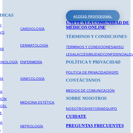
DICAS
ACCESO PROFESIONAL
ÚNETE A LA COMUNIDAD DE
O
MÉDICOS ONLINE
CARDIOLOGÍA
IVO
TÉRMINOS Y CONDICIONES
DERMATOLOGÍA
TERMINOS Y CONDICIONES
AVISO
AR
LEGAL
ACCESIBILIDAD
CONFIDENCIALID
POLÍTICA Y PRIVACIDAD
INOLOGÍA
ENFERMERÍA
POLITICA DE PRIVACIDAD
RGPD
ÍA
GINECOLOGÍA
CONTÁCTANOS
MEDIOS DE COMUNICACIÓN
NA
SOBRE NOSOTROS
IÓN
MEDICINA ESTÉTICA
 DEL
NOSOTROS
HISTORIA
EQUIPO
E
CUIDATE
NA
PREGUNTAS FRECUENTES
NEFROLOGÍA
A