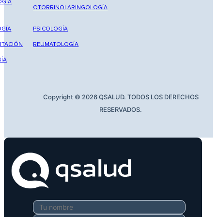
OGÍA
OTORRINOLARINGOLOGÍA
GÍA
PSICOLOGÍA
ITACIÓN
REUMATOLOGÍA
ÍA
Copyright © 2026 QSALUD. TODOS LOS DERECHOS
RESERVADOS.