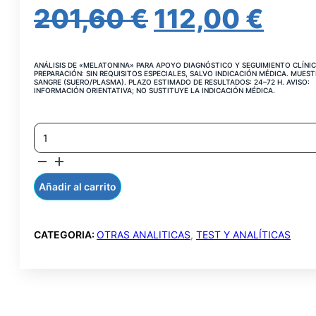
EL
EL
201,60
€
112,00
€
PRECIO
PRE
ANÁLISIS DE «MELATONINA» PARA APOYO DIAGNÓSTICO Y SEGUIMIENTO CLÍNIC
ORIGINAL
AC
PREPARACIÓN: SIN REQUISITOS ESPECIALES, SALVO INDICACIÓN MÉDICA. MUEST
SANGRE (SUERO/PLASMA). PLAZO ESTIMADO DE RESULTADOS: 24–72 H. AVISO:
INFORMACIÓN ORIENTATIVA; NO SUSTITUYE LA INDICACIÓN MÉDICA.
ERA:
ES:
MELATONINA
201,60 €.
112,
EN
SUERO
CANTIDAD
Añadir al carrito
CATEGORIA:
OTRAS ANALITICAS
,
TEST Y ANALÍTICAS