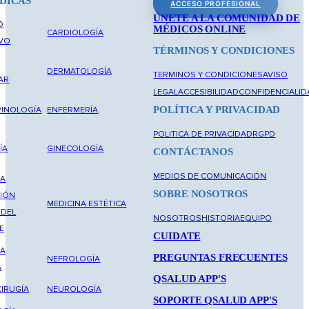
DICAS
ACCESO PROFESIONAL
ÚNETE A LA COMUNIDAD DE
O
MÉDICOS ONLINE
CARDIOLOGÍA
IVO
TÉRMINOS Y CONDICIONES
DERMATOLOGÍA
TERMINOS Y CONDICIONES
AVISO
AR
LEGAL
ACCESIBILIDAD
CONFIDENCIALID
POLÍTICA Y PRIVACIDAD
INOLOGÍA
ENFERMERÍA
POLITICA DE PRIVACIDAD
RGPD
ÍA
GINECOLOGÍA
CONTÁCTANOS
MEDIOS DE COMUNICACIÓN
NA
SOBRE NOSOTROS
IÓN
MEDICINA ESTÉTICA
 DEL
NOSOTROS
HISTORIA
EQUIPO
E
CUIDATE
NA
PREGUNTAS FRECUENTES
NEFROLOGÍA
A
QSALUD APP'S
IRUGÍA
NEUROLOGÍA
SOPORTE QSALUD APP'S