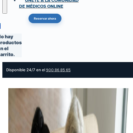
ÚNETE A LA COMUNIDAD
DE MÉDICOS ONLINE
Reservar ahora
0
o hay
roductos
n el
arrito.
Disponible 24/7 en el
900 86 85 65