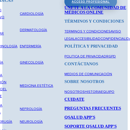
DICAS
ACCESO PROFESIONAL
ÚNETE A LA COMUNIDAD DE
O
MÉDICOS ONLINE
CARDIOLOGÍA
IVO
TÉRMINOS Y CONDICIONES
DERMATOLOGÍA
TERMINOS Y CONDICIONES
AVISO
AR
LEGAL
ACCESIBILIDAD
CONFIDENCIALID
POLÍTICA Y PRIVACIDAD
INOLOGÍA
ENFERMERÍA
POLITICA DE PRIVACIDAD
RGPD
ÍA
GINECOLOGÍA
CONTÁCTANOS
MEDIOS DE COMUNICACIÓN
NA
SOBRE NOSOTROS
IÓN
MEDICINA ESTÉTICA
 DEL
NOSOTROS
HISTORIA
EQUIPO
E
CUIDATE
NA
PREGUNTAS FRECUENTES
NEFROLOGÍA
A
QSALUD APP'S
IRUGÍA
NEUROLOGÍA
SOPORTE QSALUD APP'S