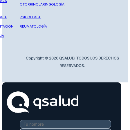
OGÍA
OTORRINOLARINGOLOGÍA
GÍA
PSICOLOGÍA
ITACIÓN
REUMATOLOGÍA
ÍA
Copyright © 2026 QSALUD. TODOS LOS DERECHOS
RESERVADOS.