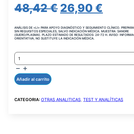
EL
EL
48,42
€
26,90
€
PRECIO
PREC
ANÁLISIS DE «LI» PARA APOYO DIAGNÓSTICO Y SEGUIMIENTO CLÍNICO. PREPARA
ORIGINAL
ACT
SIN REQUISITOS ESPECIALES, SALVO INDICACIÓN MÉDICA. MUESTRA: SANGRE
(SUERO/PLASMA). PLAZO ESTIMADO DE RESULTADOS: 24–72 H. AVISO: INFORMA
ORIENTATIVA; NO SUSTITUYE LA INDICACIÓN MÉDICA.
ERA:
ES:
LITIO
48,42 €.
26,90
CANTIDAD
Añadir al carrito
CATEGORIA:
OTRAS ANALITICAS
,
TEST Y ANALÍTICAS