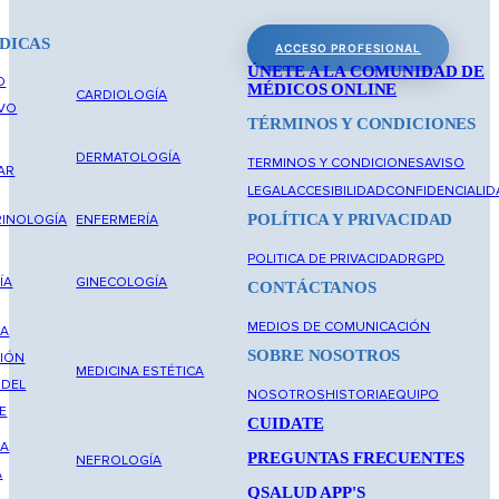
DICAS
ACCESO PROFESIONAL
ÚNETE A LA COMUNIDAD DE
O
MÉDICOS ONLINE
CARDIOLOGÍA
IVO
TÉRMINOS Y CONDICIONES
DERMATOLOGÍA
TERMINOS Y CONDICIONES
AVISO
AR
LEGAL
ACCESIBILIDAD
CONFIDENCIALID
POLÍTICA Y PRIVACIDAD
INOLOGÍA
ENFERMERÍA
POLITICA DE PRIVACIDAD
RGPD
ÍA
GINECOLOGÍA
CONTÁCTANOS
MEDIOS DE COMUNICACIÓN
NA
SOBRE NOSOTROS
IÓN
MEDICINA ESTÉTICA
 DEL
NOSOTROS
HISTORIA
EQUIPO
E
CUIDATE
NA
PREGUNTAS FRECUENTES
NEFROLOGÍA
A
QSALUD APP'S