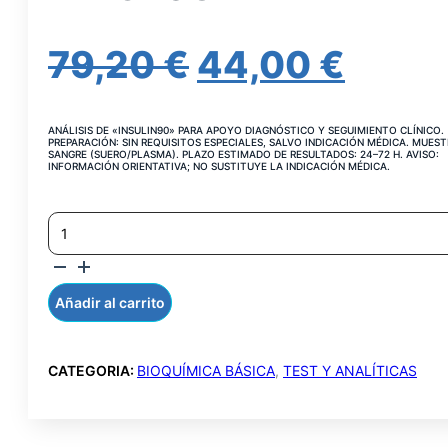
EL
EL
79,20
€
44,00
€
PRECIO
PREC
ANÁLISIS DE «INSULIN90» PARA APOYO DIAGNÓSTICO Y SEGUIMIENTO CLÍNICO.
ORIGINAL
ACT
PREPARACIÓN: SIN REQUISITOS ESPECIALES, SALVO INDICACIÓN MÉDICA. MUEST
SANGRE (SUERO/PLASMA). PLAZO ESTIMADO DE RESULTADOS: 24–72 H. AVISO:
INFORMACIÓN ORIENTATIVA; NO SUSTITUYE LA INDICACIÓN MÉDICA.
ERA:
ES:
INSULINA
79,20 €.
44,00
A
LOS
90
MINUTOS
Añadir al carrito
CANTIDAD
CATEGORIA:
BIOQUÍMICA BÁSICA
,
TEST Y ANALÍTICAS