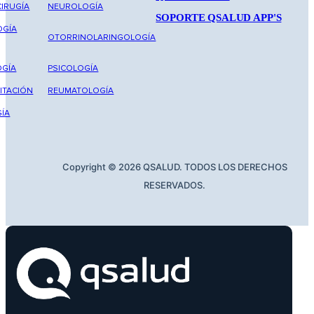
IRUGÍA
NEUROLOGÍA
SOPORTE QSALUD APP'S
OGÍA
OTORRINOLARINGOLOGÍA
GÍA
PSICOLOGÍA
ITACIÓN
REUMATOLOGÍA
ÍA
Copyright © 2026 QSALUD. TODOS LOS DERECHOS
RESERVADOS.