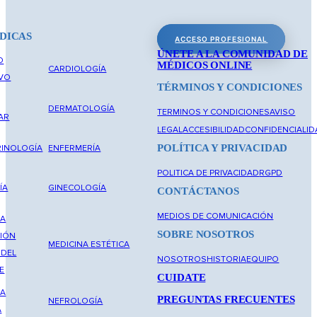
DICAS
ACCESO PROFESIONAL
ÚNETE A LA COMUNIDAD DE
O
MÉDICOS ONLINE
CARDIOLOGÍA
IVO
TÉRMINOS Y CONDICIONES
DERMATOLOGÍA
TERMINOS Y CONDICIONES
AVISO
AR
LEGAL
ACCESIBILIDAD
CONFIDENCIALID
POLÍTICA Y PRIVACIDAD
INOLOGÍA
ENFERMERÍA
POLITICA DE PRIVACIDAD
RGPD
ÍA
GINECOLOGÍA
CONTÁCTANOS
MEDIOS DE COMUNICACIÓN
NA
SOBRE NOSOTROS
IÓN
MEDICINA ESTÉTICA
 DEL
NOSOTROS
HISTORIA
EQUIPO
E
CUIDATE
NA
PREGUNTAS FRECUENTES
NEFROLOGÍA
A