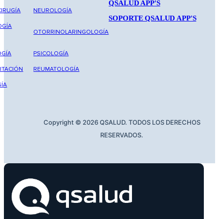
QSALUD APP'S
IRUGÍA
NEUROLOGÍA
SOPORTE QSALUD APP'S
OGÍA
OTORRINOLARINGOLOGÍA
GÍA
PSICOLOGÍA
ITACIÓN
REUMATOLOGÍA
ÍA
Copyright © 2026 QSALUD. TODOS LOS DERECHOS
RESERVADOS.