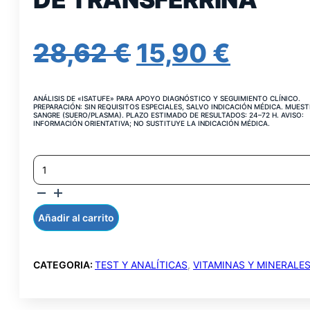
EL
EL
28,62
€
15,90
€
PRECIO
PRECI
ANÁLISIS DE «ISATUFE» PARA APOYO DIAGNÓSTICO Y SEGUIMIENTO CLÍNICO.
ORIGINAL
ACTU
PREPARACIÓN: SIN REQUISITOS ESPECIALES, SALVO INDICACIÓN MÉDICA. MUEST
SANGRE (SUERO/PLASMA). PLAZO ESTIMADO DE RESULTADOS: 24–72 H. AVISO:
INFORMACIÓN ORIENTATIVA; NO SUSTITUYE LA INDICACIÓN MÉDICA.
ERA:
ES:
INDICE
28,62 €.
15,90 
DE
SATURACION
DE
TRANSFERRINA
Añadir al carrito
CANTIDAD
CATEGORIA:
TEST Y ANALÍTICAS
,
VITAMINAS Y MINERALE