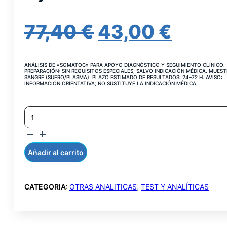
EL
EL
77,40
€
43,00
€
PRECIO
PREC
ANÁLISIS DE «SOMATOC» PARA APOYO DIAGNÓSTICO Y SEGUIMIENTO CLÍNICO.
ORIGINAL
ACTU
PREPARACIÓN: SIN REQUISITOS ESPECIALES, SALVO INDICACIÓN MÉDICA. MUEST
SANGRE (SUERO/PLASMA). PLAZO ESTIMADO DE RESULTADOS: 24–72 H. AVISO:
INFORMACIÓN ORIENTATIVA; NO SUSTITUYE LA INDICACIÓN MÉDICA.
ERA:
ES:
IGF-
77,40 €.
43,00
1
(SOMATOMEDINA
C)
CANTIDAD
Añadir al carrito
CATEGORIA:
OTRAS ANALITICAS
,
TEST Y ANALÍTICAS