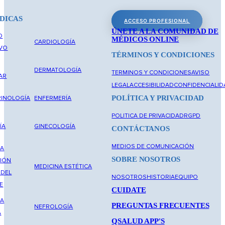
DICAS
ACCESO PROFESIONAL
ÚNETE A LA COMUNIDAD DE
O
MÉDICOS ONLINE
CARDIOLOGÍA
IVO
TÉRMINOS Y CONDICIONES
DERMATOLOGÍA
TERMINOS Y CONDICIONES
AVISO
AR
LEGAL
ACCESIBILIDAD
CONFIDENCIALID
POLÍTICA Y PRIVACIDAD
INOLOGÍA
ENFERMERÍA
POLITICA DE PRIVACIDAD
RGPD
ÍA
GINECOLOGÍA
CONTÁCTANOS
MEDIOS DE COMUNICACIÓN
NA
SOBRE NOSOTROS
IÓN
MEDICINA ESTÉTICA
 DEL
NOSOTROS
HISTORIA
EQUIPO
E
CUIDATE
NA
PREGUNTAS FRECUENTES
NEFROLOGÍA
A
QSALUD APP'S