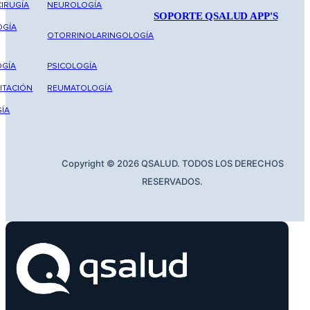
IRUGÍA
NEUROLOGÍA
SOPORTE QSALUD APP'S
OGÍA
OTORRINOLARINGOLOGÍA
GÍA
PSICOLOGÍA
ITACIÓN
REUMATOLOGÍA
ÍA
Copyright © 2026 QSALUD. TODOS LOS DERECHOS
RESERVADOS.