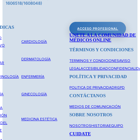
1606518/1608048)
DICAS
ACCESO PROFESIONAL
ÚNETE A LA COMUNIDAD DE
O
MÉDICOS ONLINE
CARDIOLOGÍA
IVO
TÉRMINOS Y CONDICIONES
DERMATOLOGÍA
TERMINOS Y CONDICIONES
AVISO
AR
LEGAL
ACCESIBILIDAD
CONFIDENCIALID
POLÍTICA Y PRIVACIDAD
INOLOGÍA
ENFERMERÍA
POLITICA DE PRIVACIDAD
RGPD
ÍA
GINECOLOGÍA
CONTÁCTANOS
MEDIOS DE COMUNICACIÓN
NA
SOBRE NOSOTROS
IÓN
MEDICINA ESTÉTICA
 DEL
NOSOTROS
HISTORIA
EQUIPO
E
CUIDATE