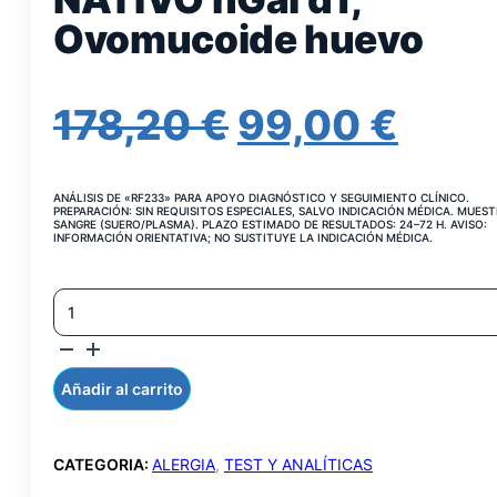
Ovomucoide huevo
EL
EL
178,20
€
99,00
€
PRECIO
PRE
ANÁLISIS DE «RF233» PARA APOYO DIAGNÓSTICO Y SEGUIMIENTO CLÍNICO.
ORIGINAL
ACT
PREPARACIÓN: SIN REQUISITOS ESPECIALES, SALVO INDICACIÓN MÉDICA. MUEST
SANGRE (SUERO/PLASMA). PLAZO ESTIMADO DE RESULTADOS: 24–72 H. AVISO:
INFORMACIÓN ORIENTATIVA; NO SUSTITUYE LA INDICACIÓN MÉDICA.
ERA:
ES:
IGE
178,20 €.
99,0
ESPECIFICA
A
NATIVO
NGAL
Añadir al carrito
D1,
OVOMUCOIDE
HUEVO
CATEGORIA:
ALERGIA
,
TEST Y ANALÍTICAS
CANTIDAD