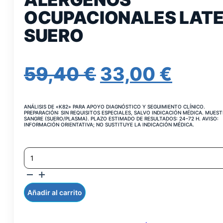
OCUPACIONALES LAT
SUERO
EL
EL
59,40
€
33,00
€
PRECIO
PREC
ANÁLISIS DE «K82» PARA APOYO DIAGNÓSTICO Y SEGUIMIENTO CLÍNICO.
ORIGINAL
ACT
PREPARACIÓN: SIN REQUISITOS ESPECIALES, SALVO INDICACIÓN MÉDICA. MUEST
SANGRE (SUERO/PLASMA). PLAZO ESTIMADO DE RESULTADOS: 24–72 H. AVISO:
INFORMACIÓN ORIENTATIVA; NO SUSTITUYE LA INDICACIÓN MÉDICA.
ERA:
ES:
IGE
59,40 €.
33,00
ESPECIFICA
A
ALERGENOS
OCUPACIONALES
Añadir al carrito
LATEX
SUERO
CANTIDAD