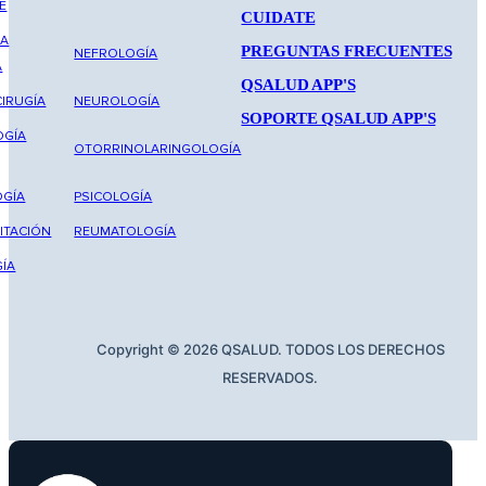
E
CUIDATE
NA
PREGUNTAS FRECUENTES
NEFROLOGÍA
A
QSALUD APP'S
IRUGÍA
NEUROLOGÍA
SOPORTE QSALUD APP'S
OGÍA
OTORRINOLARINGOLOGÍA
GÍA
PSICOLOGÍA
ITACIÓN
REUMATOLOGÍA
ÍA
Copyright © 2026 QSALUD. TODOS LOS DERECHOS
RESERVADOS.