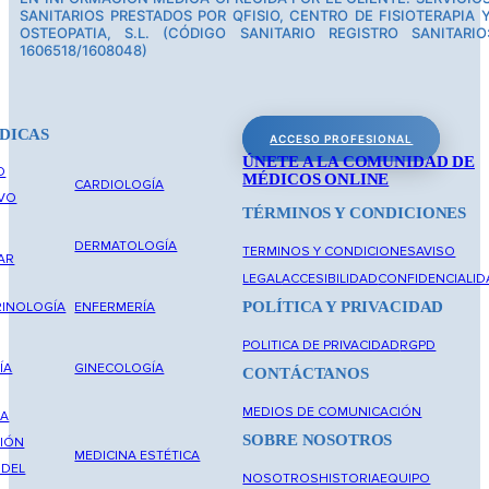
SANITARIOS PRESTADOS POR QFISIO, CENTRO DE FISIOTERAPIA 
OSTEOPATIA, S.L. (CÓDIGO SANITARIO REGISTRO SANITARIO
1606518/1608048)
DICAS
ACCESO PROFESIONAL
ÚNETE A LA COMUNIDAD DE
O
MÉDICOS ONLINE
CARDIOLOGÍA
IVO
TÉRMINOS Y CONDICIONES
DERMATOLOGÍA
TERMINOS Y CONDICIONES
AVISO
AR
LEGAL
ACCESIBILIDAD
CONFIDENCIALID
POLÍTICA Y PRIVACIDAD
INOLOGÍA
ENFERMERÍA
POLITICA DE PRIVACIDAD
RGPD
ÍA
GINECOLOGÍA
CONTÁCTANOS
MEDIOS DE COMUNICACIÓN
NA
SOBRE NOSOTROS
IÓN
MEDICINA ESTÉTICA
 DEL
NOSOTROS
HISTORIA
EQUIPO