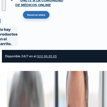
ÚNETE A LA COMUNIDAD
DE MÉDICOS ONLINE
Reservar ahora
0
o hay
roductos
n el
arrito.
Disponible 24/7 en el
900 86 85 65