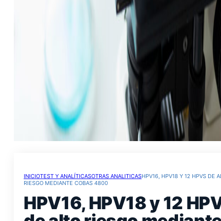
INICIO
TEST Y ANALÍTICAS
OTRAS ANALITICAS
HPV16, HPV18 Y 12 HPVS DE 
RIESGO MEDIANTE COBAS 4800
HPV16, HPV18 y 12 HP
de alto riesgo mediant