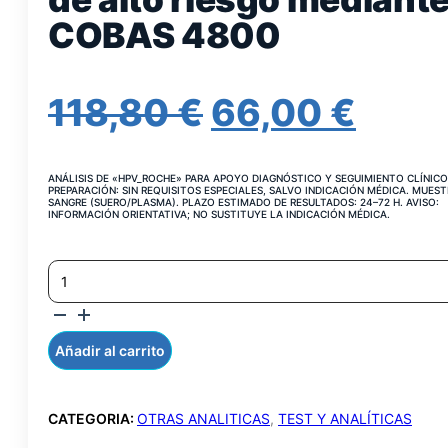
COBAS 4800
EL
EL
118,80
€
66,00
€
PRECIO
PREC
ANÁLISIS DE «HPV_ROCHE» PARA APOYO DIAGNÓSTICO Y SEGUIMIENTO CLÍNICO
ORIGINAL
ACT
PREPARACIÓN: SIN REQUISITOS ESPECIALES, SALVO INDICACIÓN MÉDICA. MUEST
SANGRE (SUERO/PLASMA). PLAZO ESTIMADO DE RESULTADOS: 24–72 H. AVISO:
INFORMACIÓN ORIENTATIVA; NO SUSTITUYE LA INDICACIÓN MÉDICA.
ERA:
ES:
HPV16,
118,80 €.
66,0
HPV18
Y
12
HPVS
Añadir al carrito
DE
ALTO
RIESGO
CATEGORIA:
OTRAS ANALITICAS
,
TEST Y ANALÍTICAS
MEDIANTE