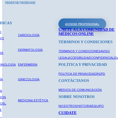
1606518/1608048)
DICAS
ACCESO PROFESIONAL
ÚNETE A LA COMUNIDAD DE
O
MÉDICOS ONLINE
CARDIOLOGÍA
IVO
TÉRMINOS Y CONDICIONES
DERMATOLOGÍA
TERMINOS Y CONDICIONES
AVISO
AR
LEGAL
ACCESIBILIDAD
CONFIDENCIALID
POLÍTICA Y PRIVACIDAD
INOLOGÍA
ENFERMERÍA
POLITICA DE PRIVACIDAD
RGPD
ÍA
GINECOLOGÍA
CONTÁCTANOS
MEDIOS DE COMUNICACIÓN
NA
SOBRE NOSOTROS
IÓN
MEDICINA ESTÉTICA
 DEL
NOSOTROS
HISTORIA
EQUIPO
E
CUIDATE