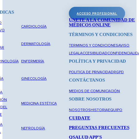
DICAS
ACCESO PROFESIONAL
ÚNETE A LA COMUNIDAD DE
O
MÉDICOS ONLINE
CARDIOLOGÍA
IVO
TÉRMINOS Y CONDICIONES
DERMATOLOGÍA
TERMINOS Y CONDICIONES
AVISO
AR
LEGAL
ACCESIBILIDAD
CONFIDENCIALID
POLÍTICA Y PRIVACIDAD
INOLOGÍA
ENFERMERÍA
POLITICA DE PRIVACIDAD
RGPD
ÍA
GINECOLOGÍA
CONTÁCTANOS
MEDIOS DE COMUNICACIÓN
NA
SOBRE NOSOTROS
IÓN
MEDICINA ESTÉTICA
 DEL
NOSOTROS
HISTORIA
EQUIPO
E
CUIDATE
NA
PREGUNTAS FRECUENTES
NEFROLOGÍA
A
QSALUD APP'S