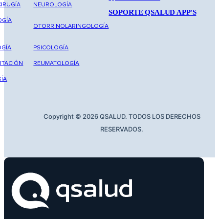
IRUGÍA
NEUROLOGÍA
SOPORTE QSALUD APP'S
OGÍA
OTORRINOLARINGOLOGÍA
GÍA
PSICOLOGÍA
ITACIÓN
REUMATOLOGÍA
ÍA
Copyright © 2026 QSALUD. TODOS LOS DERECHOS
RESERVADOS.