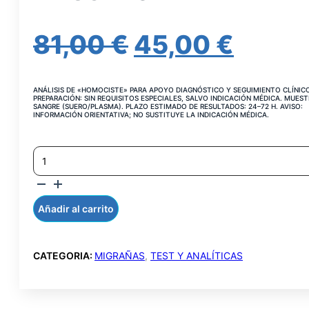
EL
EL
81,00
€
45,00
€
PRECIO
PREC
ANÁLISIS DE «HOMOCISTE» PARA APOYO DIAGNÓSTICO Y SEGUIMIENTO CLÍNIC
ORIGINAL
ACTU
PREPARACIÓN: SIN REQUISITOS ESPECIALES, SALVO INDICACIÓN MÉDICA. MUEST
SANGRE (SUERO/PLASMA). PLAZO ESTIMADO DE RESULTADOS: 24–72 H. AVISO:
INFORMACIÓN ORIENTATIVA; NO SUSTITUYE LA INDICACIÓN MÉDICA.
ERA:
ES:
HOMOCISTEINA
81,00 €.
45,00
TOTAL
EN
SUERO
CANTIDAD
Añadir al carrito
CATEGORIA:
MIGRAÑAS
,
TEST Y ANALÍTICAS