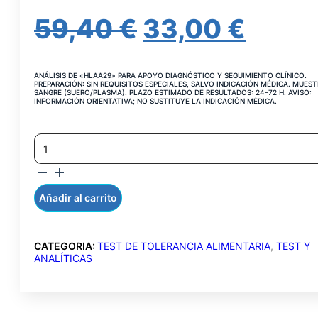
EL
EL
59,40
€
33,00
€
PRECIO
PREC
ANÁLISIS DE «HLAA29» PARA APOYO DIAGNÓSTICO Y SEGUIMIENTO CLÍNICO.
ORIGINAL
ACT
PREPARACIÓN: SIN REQUISITOS ESPECIALES, SALVO INDICACIÓN MÉDICA. MUEST
SANGRE (SUERO/PLASMA). PLAZO ESTIMADO DE RESULTADOS: 24–72 H. AVISO:
INFORMACIÓN ORIENTATIVA; NO SUSTITUYE LA INDICACIÓN MÉDICA.
ERA:
ES:
HLA-
59,40 €.
33,00
A29
EN
SANGRE
CANTIDAD
Añadir al carrito
CATEGORIA:
TEST DE TOLERANCIA ALIMENTARIA
,
TEST Y
ANALÍTICAS