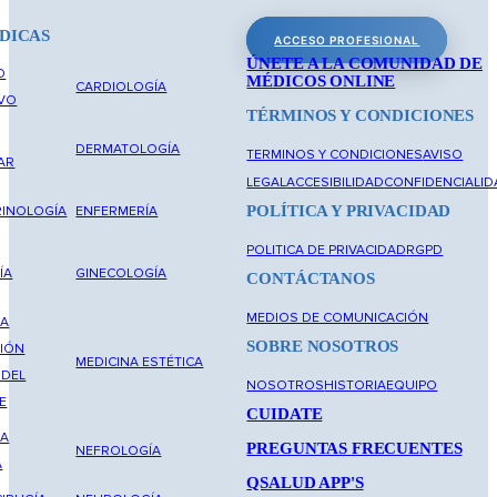
DICAS
ACCESO PROFESIONAL
ÚNETE A LA COMUNIDAD DE
O
MÉDICOS ONLINE
CARDIOLOGÍA
IVO
TÉRMINOS Y CONDICIONES
DERMATOLOGÍA
TERMINOS Y CONDICIONES
AVISO
AR
LEGAL
ACCESIBILIDAD
CONFIDENCIALID
POLÍTICA Y PRIVACIDAD
INOLOGÍA
ENFERMERÍA
POLITICA DE PRIVACIDAD
RGPD
ÍA
GINECOLOGÍA
CONTÁCTANOS
MEDIOS DE COMUNICACIÓN
NA
SOBRE NOSOTROS
IÓN
MEDICINA ESTÉTICA
 DEL
NOSOTROS
HISTORIA
EQUIPO
E
CUIDATE
NA
PREGUNTAS FRECUENTES
NEFROLOGÍA
A
QSALUD APP'S