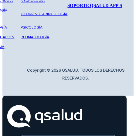
IRUGÍA
NEUROLOGÍA
SOPORTE QSALUD APP'S
OGÍA
OTORRINOLARINGOLOGÍA
GÍA
PSICOLOGÍA
ITACIÓN
REUMATOLOGÍA
ÍA
Copyright © 2026 QSALUD. TODOS LOS DERECHOS
RESERVADOS.