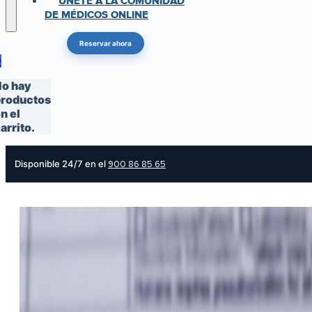
ÚNETE A LA COMUNIDAD
DE MÉDICOS ONLINE
Reservar ahora
0
o hay
roductos
n el
arrito.
Disponible 24/7 en el
900 86 85 65